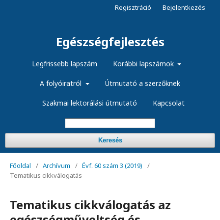
Regisztráció
Bejelentkezés
Egészségfejlesztés
Legfrissebb lapszám
Korábbi lapszámok
A folyóiratról
Útmutató a szerzőknek
Szakmai lektorálási útmutató
Kapcsolat
Keresés
Főoldal
/
Archívum
/
Évf. 60 szám 3 (2019)
/
Tematikus cikkválogatás
Tematikus cikkválogatás az
egészségműveltség és