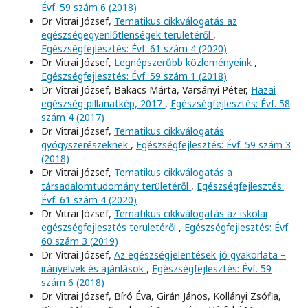
Évf. 59 szám 6 (2018)
Dr. Vitrai József,
Tematikus cikkválogatás az
egészségegyenlőtlenségek területéről
,
Egészségfejlesztés: Évf. 61 szám 4 (2020)
Dr. Vitrai József,
Legnépszerűbb közleményeink
,
Egészségfejlesztés: Évf. 59 szám 1 (2018)
Dr. Vitrai József, Bakacs Márta, Varsányi Péter,
Hazai
egészség-pillanatkép, 2017
,
Egészségfejlesztés: Évf. 58
szám 4 (2017)
Dr. Vitrai József,
Tematikus cikkválogatás
gyógyszerészeknek
,
Egészségfejlesztés: Évf. 59 szám 3
(2018)
Dr. Vitrai József,
Tematikus cikkválogatás a
társadalomtudomány területéről
,
Egészségfejlesztés:
Évf. 61 szám 4 (2020)
Dr. Vitrai József,
Tematikus cikkválogatás az iskolai
egészségfejlesztés területéről
,
Egészségfejlesztés: Évf.
60 szám 3 (2019)
Dr. Vitrai József,
Az egészségjelentések jó gyakorlata –
irányelvek és ajánlások
,
Egészségfejlesztés: Évf. 59
szám 6 (2018)
Dr. Vitrai József, Bíró Éva, Girán János, Kollányi Zsófia,