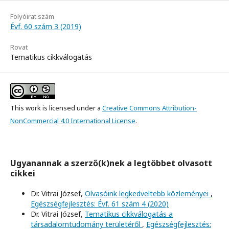
Folyóirat szám
Évf. 60 szám 3 (2019)
Rovat
Tematikus cikkválogatás
This work is licensed under a
Creative Commons Attribution-
NonCommercial 4.0 International License
.
Ugyanannak a szerző(k)nek a legtöbbet olvasott
cikkei
Dr. Vitrai József,
Olvasóink legkedveltebb közleményei
,
Egészségfejlesztés: Évf. 61 szám 4 (2020)
Dr. Vitrai József,
Tematikus cikkválogatás a
társadalomtudomány területéről
,
Egészségfejlesztés: