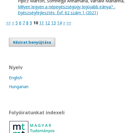
Pipicz Márton, Somhegyi Annamária, Várfalvi Marianna,
Milyen legyen a népegészségügy legújabb iránya?
,
Egészségfejlesztés: Évf. 62 szám 1 (2021)
<<
<
5
6
7
8
9
10
11
12
13
14
>
>>
Kézirat benyújtása
Nyelv
English
Hungarian
Folyóiratunkat indexeli