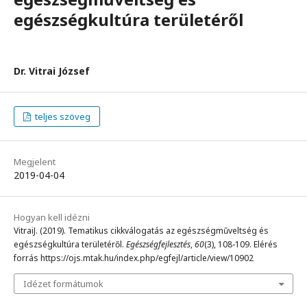
egészségkultúra területéről
Dr. Vitrai József
teljes szöveg
Megjelent
2019-04-04
Hogyan kell idézni
VitraiJ. (2019). Tematikus cikkválogatás az egészségműveltség és
egészségkultúra területéről.
Egészségfejlesztés
,
60
(3), 108-109. Elérés
forrás https://ojs.mtak.hu/index.php/egfejl/article/view/10902
Idézet formátumok