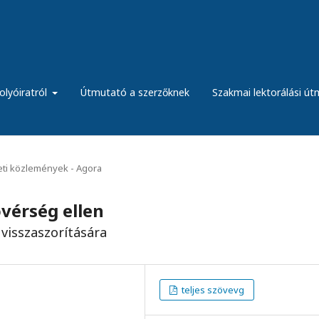
olyóiratról
Útmutató a szerzőknek
Szakmai lektorálási ú
eti közlemények - Agora
vérség ellen
visszaszorítására
teljes szövevg