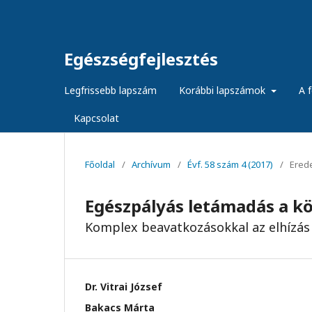
Egészségfejlesztés
Legfrissebb lapszám
Korábbi lapszámok
A f
Kapcsolat
Főoldal
/
Archívum
/
Évf. 58 szám 4 (2017)
/
Ered
Egészpályás letámadás a kö
Komplex beavatkozásokkal az elhízás 
Dr. Vitrai József
Bakacs Márta