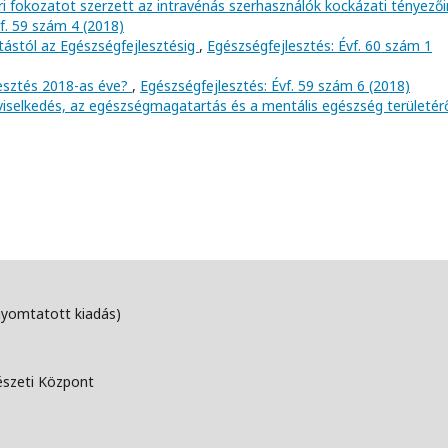
i fokozatot szerzett az intravénás szerhasználók kockázati tényező
f. 59 szám 4 (2018)
tástól az Egészségfejlesztésig
,
Egészségfejlesztés: Évf. 60 szám 1
lesztés 2018-as éve?
,
Egészségfejlesztés: Évf. 59 szám 6 (2018)
viselkedés, az egészségmagatartás és a mentális egészség területér
nyomtatott kiadás)
észeti Központ