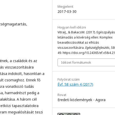
Megjelent
2017-03-30
szségmagatartás,
Hogyan kell idézni
VitraiJ., & BakacsM. (2017). Egészpályás
letámadás a kövérség ellen: Komplex
beavatkozásokkal az elhízás
visszaszorítására.
Egészségfejlesztés
,
58
49. https://doi.org/10.24365/ef.v58i4.2
yének, a családok és az
Idézet formátumok
ás visszaszorítására
ása indokolt, hasonlóan a
Folyóirat szám
ult csomaghoz. Ennek fő
Évf. 58 szám 4 (2017)
ásra vonatkozó tudás
sa, harmadrészt pedig a
Rovat
alakítása. A három cél
Eredeti közlemények - Agora
zetközi tapasztalatokra
gram megvalósítását teszi