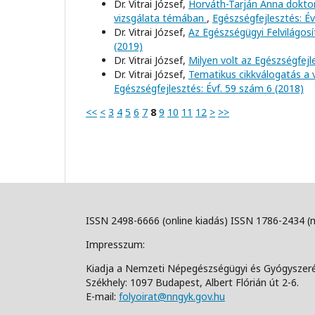
Dr. Vitrai József,
Horváth-Tarján Anna doktor
vizsgálata témában
,
Egészségfejlesztés: Év
Dr. Vitrai József,
Az Egészségügyi Felvilágosí
(2019)
Dr. Vitrai József,
Milyen volt az Egészségfej
Dr. Vitrai József,
Tematikus cikkválogatás a 
Egészségfejlesztés: Évf. 59 szám 6 (2018)
<<
<
3
4
5
6
7
8
9
10
11
12
>
>>
ISSN 2498-6666 (online kiadás) ISSN 1786-2434 (
Impresszum:
Kiadja a Nemzeti Népegészségügyi és Gyógyszer
Székhely: 1097 Budapest, Albert Flórián út 2-6.
E-mail:
folyoirat@nngyk.gov.hu