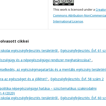
This work is licensed under a
Creativ
Commons Attribution-NonCommercial
International License
.
olvasott cikkei
iskolai egészségfejlesztés területéről
,
Egészségfejlesztés: Évf. 61 
gészségügy és a népegészségügyi rendszer meghatározása?
,
viselkedés, az egészségmagatartás és a mentális egészség területér
ra az egészséget és a jóllétet?
,
Egészségfejlesztés: Évf. 58 szám 2
politika népegészségügyi hatása – szisztematikus szakirodalmi
m 4 (2020)
iskolai egészségfejlesztés területéről
,
Egészségfejlesztés: Évf. 60 