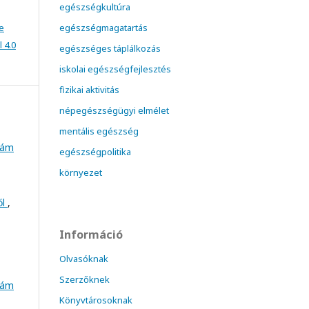
egészségkultúra
e
egészségmagatartás
 4.0
egészséges táplálkozás
iskolai egészségfejlesztés
fizikai aktivitás
népegészségügyi elmélet
mentális egészség
szám
egészségpolitika
környezet
ől
,
Információ
Olvasóknak
Szerzőknek
szám
Könyvtárosoknak