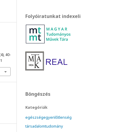
Folyóiratunkat indexeli
(4), 40-
11
Böngészés
Kategóriák
egészségegyenlőtlenség
társadalomtudomány