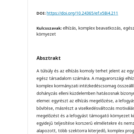
https://doi.org/10.24365/ef.v58i4.211
DOI:
elhízás, komplex beavatkozás, egé
Kulcsszavak:
környezet
Absztrakt
A túlsúly és az elhízás komoly terhet jelent az eg
egész társadalom számára. A magyarországi elhíz
komplex kormányzati intézkedéscsomag összeállít
dohányzás elleni küzdelemben hatásosnak bizony
elemei: egyrészt az elhízás megelőzése, a lefogy
bővítése, másrészt a viselkedésváltozás motiválá
megelőzést és a lefogyást támogató környezet ki
egyidejű teljesítése korszerű elméletekre és nem
alapozott, több szektorra kiterjedő, komplex pro