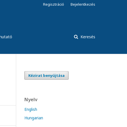
Regisztráció
Bejelentkezés
tmutató
Keresés
Kézirat benyújtása
Nyelv
English
Hungarian