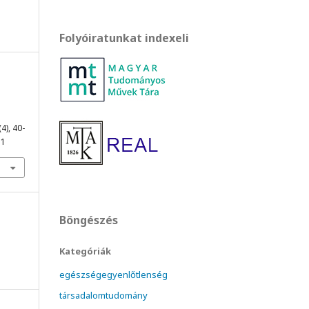
Folyóiratunkat indexeli
(4), 40-
11
Böngészés
Kategóriák
egészségegyenlőtlenség
társadalomtudomány