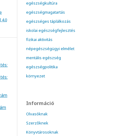
egészségkultúra
e
egészségmagatartás
 4.0
egészséges táplálkozás
iskolai egészségfejlesztés
fizikai aktivitás
népegészségügyi elmélet
mentális egészség
tés:
egészségpolitika
környezet
tés:
szám
Információ
szám
Olvasóknak
Szerzőknek
Könyvtárosoknak