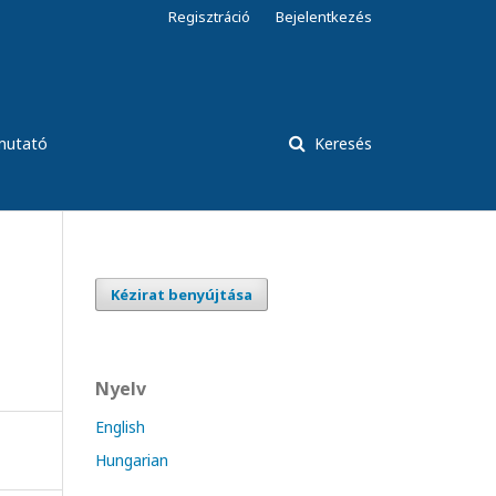
Regisztráció
Bejelentkezés
tmutató
Keresés
Kézirat benyújtása
Nyelv
English
Hungarian