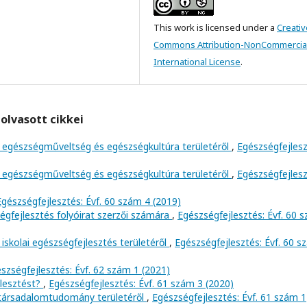
This work is licensed under a
Creativ
Commons Attribution-NonCommercial
International License
.
olvasott cikkei
 egészségműveltség és egészségkultúra területéről
,
Egészségfejlesz
 egészségműveltség és egészségkultúra területéről
,
Egészségfejlesz
Egészségfejlesztés: Évf. 60 szám 4 (2019)
ségfejlesztés folyóirat szerzői számára
,
Egészségfejlesztés: Évf. 60 
iskolai egészségfejlesztés területéről
,
Egészségfejlesztés: Évf. 60 
szségfejlesztés: Évf. 62 szám 1 (2021)
jlesztést?
,
Egészségfejlesztés: Évf. 61 szám 3 (2020)
 társadalomtudomány területéről
,
Egészségfejlesztés: Évf. 61 szám 1