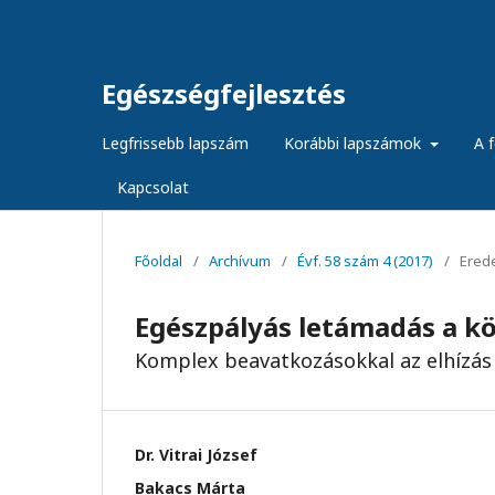
Egészségfejlesztés
Legfrissebb lapszám
Korábbi lapszámok
A f
Kapcsolat
Főoldal
/
Archívum
/
Évf. 58 szám 4 (2017)
/
Ered
Egészpályás letámadás a kö
Komplex beavatkozásokkal az elhízás 
Dr. Vitrai József
Bakacs Márta