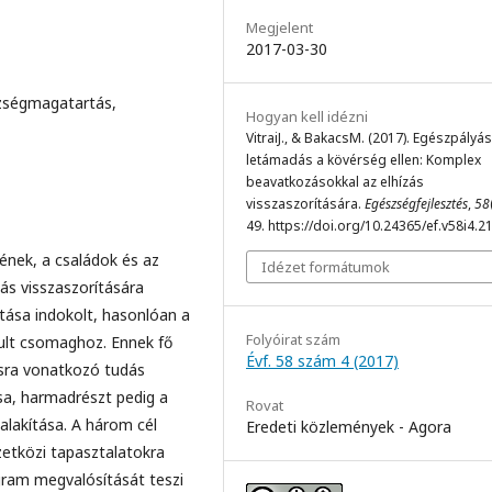
Megjelent
2017-03-30
szségmagatartás,
Hogyan kell idézni
VitraiJ., & BakacsM. (2017). Egészpályás
letámadás a kövérség ellen: Komplex
beavatkozásokkal az elhízás
visszaszorítására.
Egészségfejlesztés
,
58
49. https://doi.org/10.24365/ef.v58i4.2
yének, a családok és az
Idézet formátumok
ás visszaszorítására
ása indokolt, hasonlóan a
Folyóirat szám
ult csomaghoz. Ennek fő
Évf. 58 szám 4 (2017)
ásra vonatkozó tudás
sa, harmadrészt pedig a
Rovat
alakítása. A három cél
Eredeti közlemények - Agora
zetközi tapasztalatokra
gram megvalósítását teszi