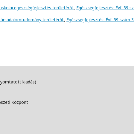
iskolai egészségfejlesztés területéről
,
Egészségfejlesztés: Évf. 59 
 társadalomtudomány területéről
,
Egészségfejlesztés: Évf. 59 szám 3
nyomtatott kiadás)
észeti Központ