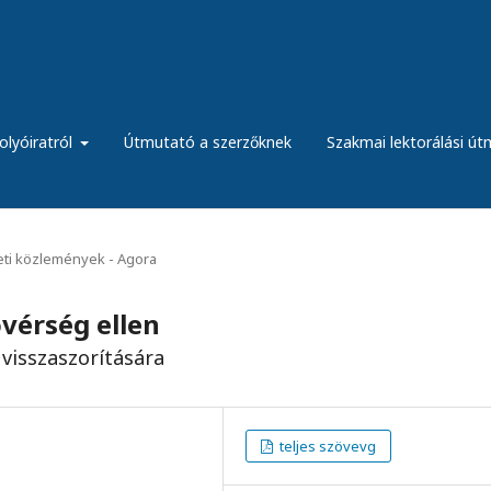
olyóiratról
Útmutató a szerzőknek
Szakmai lektorálási ú
eti közlemények - Agora
vérség ellen
visszaszorítására
teljes szövevg