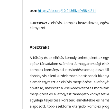
https://doi.org/10.24365/ef.v58i4.211
DOI:
elhízás, komplex beavatkozás, egé
Kulcsszavak:
környezet
Absztrakt
A túlsúly és az elhízás komoly terhet jelent az eg
egész társadalom számára. A magyarországi elhíz
komplex kormányzati intézkedéscsomag összeállít
dohányzás elleni küzdelemben hatásosnak bizony
elemei: egyrészt az elhízás megelőzése, a lefogy
bővítése, másrészt a viselkedésváltozás motiválá
megelőzést és a lefogyást támogató környezet ki
egyidejű teljesítése korszerű elméletekre és nem
alapozott, több szektorra kiterjedő, komplex pro