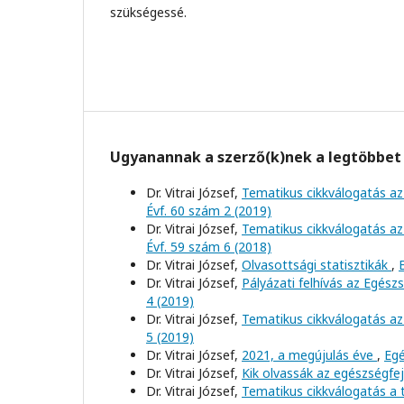
szükségessé.
Ugyanannak a szerző(k)nek a legtöbbet 
Dr. Vitrai József,
Tematikus cikkválogatás az
Évf. 60 szám 2 (2019)
Dr. Vitrai József,
Tematikus cikkválogatás az
Évf. 59 szám 6 (2018)
Dr. Vitrai József,
Olvasottsági statisztikák
,
Dr. Vitrai József,
Pályázati felhívás az Egész
4 (2019)
Dr. Vitrai József,
Tematikus cikkválogatás az 
5 (2019)
Dr. Vitrai József,
2021, a megújulás éve
,
Egé
Dr. Vitrai József,
Kik olvassák az egészségfe
Dr. Vitrai József,
Tematikus cikkválogatás a