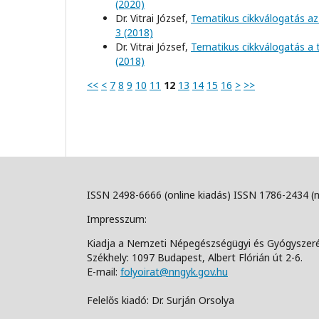
(2020)
Dr. Vitrai József,
Tematikus cikkválogatás az 
3 (2018)
Dr. Vitrai József,
Tematikus cikkválogatás a
(2018)
<<
<
7
8
9
10
11
12
13
14
15
16
>
>>
ISSN 2498-6666 (online kiadás) ISSN 1786-2434 (
Impresszum:
Kiadja a Nemzeti Népegészségügyi és Gyógyszer
Székhely: 1097 Budapest, Albert Flórián út 2-6.
E-mail:
folyoirat@nngyk.gov.hu
Felelős kiadó: Dr. Surján Orsolya