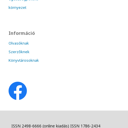
környezet
Információ
Olvasóknak
Szerzőknek
Könyvtárosoknak
ISSN 2498-6666 (online kiadás) ISSN 1786-2434