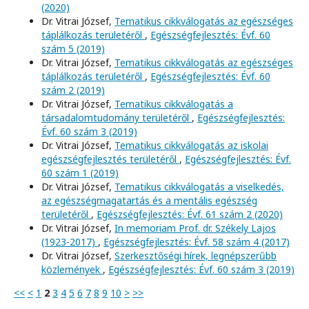
(2020)
Dr. Vitrai József,
Tematikus cikkválogatás az egészséges
táplálkozás területéről
,
Egészségfejlesztés: Évf. 60
szám 5 (2019)
Dr. Vitrai József,
Tematikus cikkválogatás az egészséges
táplálkozás területéről
,
Egészségfejlesztés: Évf. 60
szám 2 (2019)
Dr. Vitrai József,
Tematikus cikkválogatás a
társadalomtudomány területéről
,
Egészségfejlesztés:
Évf. 60 szám 3 (2019)
Dr. Vitrai József,
Tematikus cikkválogatás az iskolai
egészségfejlesztés területéről
,
Egészségfejlesztés: Évf.
60 szám 1 (2019)
Dr. Vitrai József,
Tematikus cikkválogatás a viselkedés,
az egészségmagatartás és a mentális egészség
területéről
,
Egészségfejlesztés: Évf. 61 szám 2 (2020)
Dr. Vitrai József,
In memoriam Prof. dr. Székely Lajos
(1923-2017)
,
Egészségfejlesztés: Évf. 58 szám 4 (2017)
Dr. Vitrai József,
Szerkesztőségi hírek, legnépszerűbb
közlemények
,
Egészségfejlesztés: Évf. 60 szám 3 (2019)
<<
<
1
2
3
4
5
6
7
8
9
10
>
>>