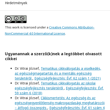
Hirdetmények
This work is licensed under a
Creative Commons Attribution-
NonCommercial 4.0 International License
.
Ugyanannak a szerző(k)nek a legtöbbet olvasott
cikkei
Dr. Vitrai József,
Tematikus cikkválogatás a viselkedés,
az egészségmagatartás és a mentális egészség
területéről
,
Egészségfejlesztés: Évf. 62 szám 1 (2021)
Dr. Vitrai József,
Tematikus cikkválogatás az iskolai
egészségfejlesztés területéről
,
Egészségfejlesztés: Évf.
59 szám 6 (2018)
Dr. Vitrai József,
Cikkismertetés: Az egészség és az
egészségegyenlőtlenség makrogazdasági meghatározói
– átfogó összegzés
,
Egészségfejlesztés: Évf. 61 szám 4