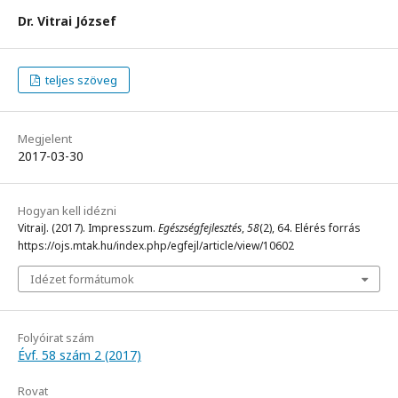
Dr. Vitrai József
teljes szöveg
Megjelent
2017-03-30
Hogyan kell idézni
VitraiJ. (2017). Impresszum.
Egészségfejlesztés
,
58
(2), 64. Elérés forrás
https://ojs.mtak.hu/index.php/egfejl/article/view/10602
Idézet formátumok
Folyóirat szám
Évf. 58 szám 2 (2017)
Rovat