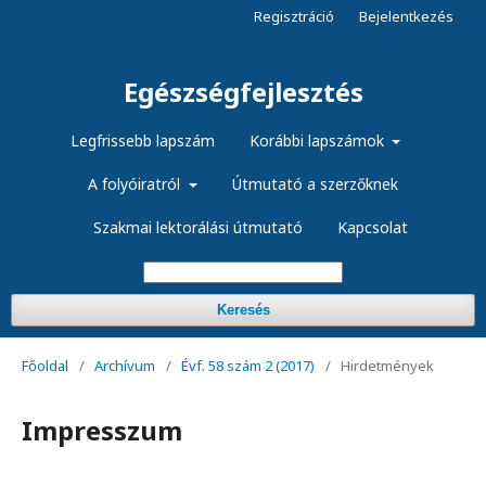
Regisztráció
Bejelentkezés
Egészségfejlesztés
Legfrissebb lapszám
Korábbi lapszámok
A folyóiratról
Útmutató a szerzőknek
Szakmai lektorálási útmutató
Kapcsolat
Keresés
Főoldal
/
Archívum
/
Évf. 58 szám 2 (2017)
/
Hirdetmények
Impresszum