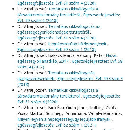
Egészségfejlesztés: Évf. 61 szám 4 (2020)
Dr. Vitrai József,
Tematikus cikkválogatás a
társadalomtudomány területéről
,
Egészségfejlesztés:
Évf. 59 szám 6 (2018)
Dr. Vitrai József,
Tematikus cikkválogatás az
egészségegyenlőtlenségek területéről
,
Egészségfejlesztés: Évf. 61 szám 4 (2020)
Dr. Vitrai József,
Legnépszerűbb közleményeink
,
Egészségfejlesztés: Évf. 59 szám 1 (2018)
Dr. Vitrai József, Bakacs Márta, Varsányi Péter,
Hazai
egészség-pillanatkép, 2017
,
Egészségfejlesztés: Évf. 58
szám 4 (2017)
Dr. Vitrai József,
Tematikus cikkválogatás
gyógyszerészeknek
,
Egészségfejlesztés: Évf. 59 szám 3
(2018)
Dr. Vitrai József,
Tematikus cikkválogatás a
társadalomtudomány területéről
,
Egészségfejlesztés:
Évf. 61 szám 4 (2020)
Dr. Vitrai József, Bíró Éva, Girán János, Kollányi Zsófia,
Pipicz Márton, Somhegyi Annamária, Várfalvi Marianna,
Milyen legyen a népegészségügy legújabb iránya?
,
Egészségfejlesztés: Évf. 62 szám 1 (2021)