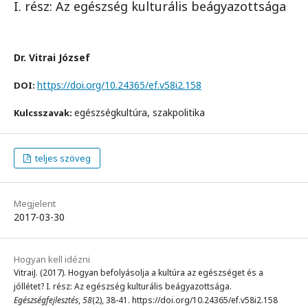
I. rész: Az egészség kulturális beágyazottsága
Dr. Vitrai József
https://doi.org/10.24365/ef.v58i2.158
DOI:
egészségkultúra, szakpolitika
Kulcsszavak:
teljes szöveg
Megjelent
2017-03-30
Hogyan kell idézni
VitraiJ. (2017). Hogyan befolyásolja a kultúra az egészséget és a
jóllétet? I. rész: Az egészség kulturális beágyazottsága.
Egészségfejlesztés
,
58
(2), 38-41. https://doi.org/10.24365/ef.v58i2.158