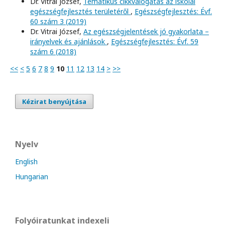
Dr. Vitrai József,
Tematikus cikkválogatás az iskolai
egészségfejlesztés területéről
,
Egészségfejlesztés: Évf.
60 szám 3 (2019)
Dr. Vitrai József,
Az egészségjelentések jó gyakorlata –
irányelvek és ajánlások
,
Egészségfejlesztés: Évf. 59
szám 6 (2018)
<<
<
5
6
7
8
9
10
11
12
13
14
>
>>
Kézirat benyújtása
Nyelv
English
Hungarian
Folyóiratunkat indexeli