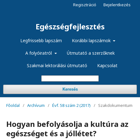
Regisztráció
Bejelentkezés
Egészségfejlesztés
Legfrissebb lapszám
Korábbi lapszámok
A folyóiratról
Útmutató a szerzőknek
Szakmai lektorálási útmutató
Kapcsolat
Keresés
Főoldal
/
Archívum
/
Évf. 58 szám 2 (2017)
/
Szakdokumentum
Hogyan befolyásolja a kultúra az
egészséget és a jóllétet?