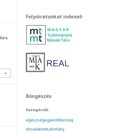
Folyóiratunkat indexeli
ltúra
Böngészés
Kategóriák
egészségegyenlőtlenség
társadalomtudomány