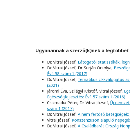
Ugyanannak a szerző(k)nek a legtöbbet 
Dr. Vitrai József,
Látogatói statisztikák, l
Dr. Vitrai József, Dr. Surján Orsolya,
Beszélge
Évf. 58 szám 1 (2017)
Dr. Vitrai József,
Tematikus cikkválogatás az
(2021)
Járomi Éva, Szilágyi Kristóf, Vitrai József,
Egé
Egészségfejlesztés: Évf. 57 szám 1 (2016)
Csizmadia Péter, Dr. Vitrai József,
Új nemzet
szám 1 (2017)
Dr. Vitrai József,
A nem fertőző betegségek: d
Vitrai József,
Konszenzuson alapuló népegé
Dr. Vitrai József,
A Családbarát Ország Nonp