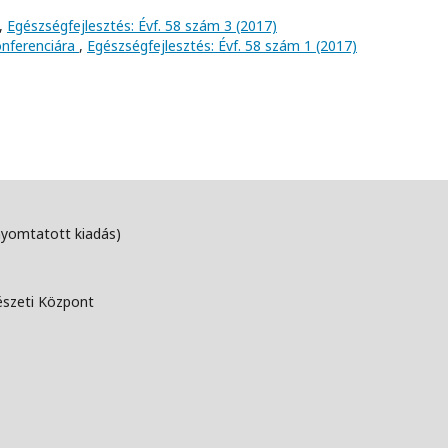
,
Egészségfejlesztés: Évf. 58 szám 3 (2017)
onferenciára
,
Egészségfejlesztés: Évf. 58 szám 1 (2017)
nyomtatott kiadás)
észeti Központ