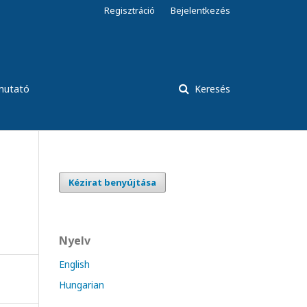
Regisztráció
Bejelentkezés
tmutató
Keresés
Kézirat benyújtása
Nyelv
English
Hungarian