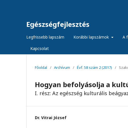
Egészségfejlesztés
Legfrissebb lapszám
Korábbi lapszámok
A f
Kapcsolat
Főoldal
/
Archívum
/
Évf. 58 szám 2 (2017)
/
Szak
Hogyan befolyásolja a kultú
I. rész: Az egészség kulturális beágy
Dr. Vitrai József