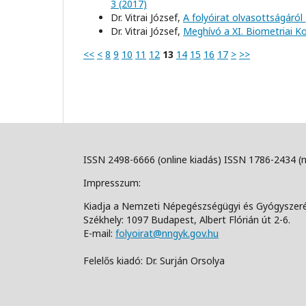
3 (2017)
Dr. Vitrai József,
A folyóirat olvasottságáról
Dr. Vitrai József,
Meghívó a XI. Biometriai K
<<
<
8
9
10
11
12
13
14
15
16
17
>
>>
ISSN 2498-6666 (online kiadás) ISSN 1786-2434 (
Impresszum:
Kiadja a Nemzeti Népegészségügyi és Gyógyszer
Székhely: 1097 Budapest, Albert Flórián út 2-6.
E-mail:
folyoirat@nngyk.gov.hu
Felelős kiadó: Dr. Surján Orsolya