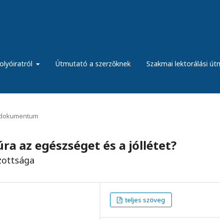
olyóiratról
Útmutató a szerzőknek
Szakmai lektorálási ú
dokumentum
ra az egészséget és a jóllétet?
azottsága
teljes szöveg