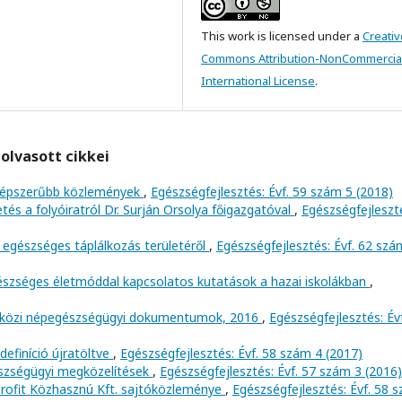
This work is licensed under a
Creativ
Commons Attribution-NonCommercial
International License
.
olvasott cikkei
egnépszerűbb közlemények
,
Egészségfejlesztés: Évf. 59 szám 5 (2018)
tés a folyóiratról Dr. Surján Orsolya főigazgatóval
,
Egészségfejleszt
 egészséges táplálkozás területéről
,
Egészségfejlesztés: Évf. 62 szá
szséges életmóddal kapcsolatos kutatások a hazai iskolákban
,
közi népegészségügyi dokumentumok, 2016
,
Egészségfejlesztés: Év
efiníció újratöltve
,
Egészségfejlesztés: Évf. 58 szám 4 (2017)
szségügyi megközelítések
,
Egészségfejlesztés: Évf. 57 szám 3 (2016)
rofit Közhasznú Kft. sajtóközleménye
,
Egészségfejlesztés: Évf. 58 