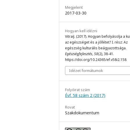
Megjelent
2017-03-30
Hogyan kell idézni
VitraiJ. (2017). Hogyan befolyásolja a ku
az egészséget és a jóllétet? I. rész: Az
egészség kulturális beágyazottsága.
Egészségfejlesztés
,
58
(2), 38-41.
https://doi.org/10.24365/ef.v58i2.158
Idézet formátumok
Folyóirat szám
Évf. 58 szám 2 (2017)
Rovat
Szakdokumentum