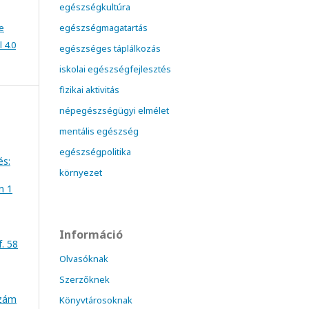
egészségkultúra
e
egészségmagatartás
 4.0
egészséges táplálkozás
iskolai egészségfejlesztés
fizikai aktivitás
népegészségügyi elmélet
mentális egészség
egészségpolitika
és:
környezet
m 1
Információ
f. 58
Olvasóknak
Szerzőknek
szám
Könyvtárosoknak