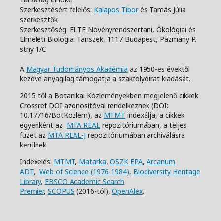
Szerkesztésért felelős:
Kalapos Tibor
és Tamás Júlia
szerkesztők
Szerkesztőség: ELTE Növényrendszertani, Ökológiai és
Elméleti Biológiai Tanszék,
1117 Budapest, Pázmány P.
stny 1/C
A
Magyar Tudományos Akadémia
az 1950-es évektől
kezdve anyagilag támogatja a szakfolyóirat kiadását.
2015-től a Botanikai Közleményekben megjelenő cikkek
Crossref DOI azonosítóval rendelkeznek (DOI:
10.17716/BotKozlem), az
MTMT
indexálja, a cikkek
egyenként az
MTA REAL
repozitóriumában, a teljes
füzet az
MTA REAL-J
repozitóriumában archiválásra
kerülnek.
Indexelés:
MTMT
,
Matarka
,
OSZK EPA
,
Arcanum
ADT
,
Web of Science (1976-1984)
,
Biodiversity Heritage
Library
,
EBSCO Academic Search
Premier
,
SCOPUS
(2016-tól),
OpenAlex
.