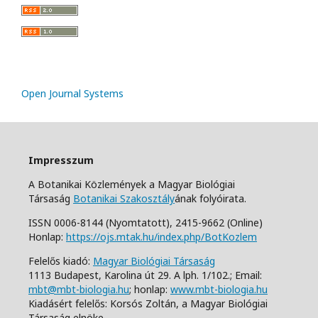
Open Journal Systems
Impresszum
A Botanikai Közlemények a Magyar Biológiai
Társaság
Botanikai Szakosztály
ának folyóirata.
ISSN 0006-8144 (Nyomtatott),
2415-9662 (Online)
Honlap:
https://ojs.mtak.hu/index.php/BotKozlem
Felelős kiadó:
Magyar Biológiai Társaság
1113 Budapest, Karolina út 29. A lph. 1/102.;
Email:
mbt@mbt-biologia.hu
;
honlap:
www.mbt-biologia.hu
Kiadásért felelős: Korsós Zoltán, a Magyar Biológiai
Társaság elnöke