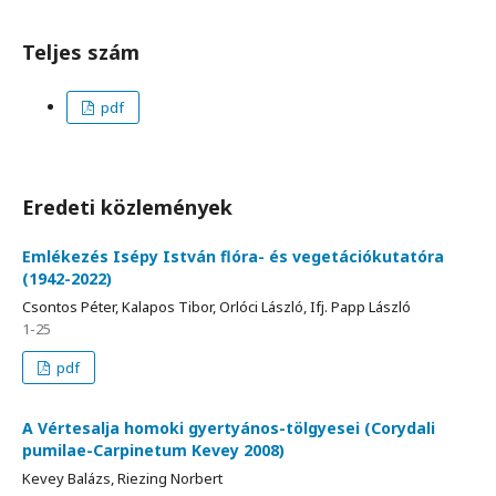
Teljes szám
pdf
Eredeti közlemények
Emlékezés Isépy István flóra- és vegetációkutatóra
(1942-2022)
Csontos Péter, Kalapos Tibor, Orlóci László, Ifj. Papp László
1-25
pdf
A Vértesalja homoki gyertyános-tölgyesei (Corydali
pumilae-Carpinetum Kevey 2008)
Kevey Balázs, Riezing Norbert