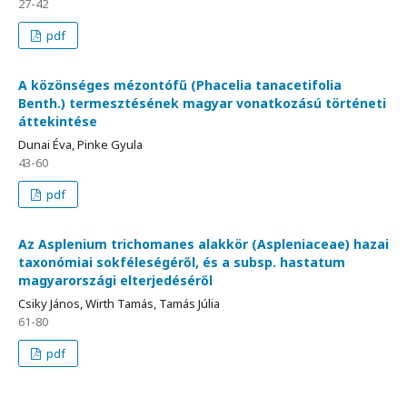
27-42
pdf
A közönséges mézontófű (Phacelia tanacetifolia
Benth.) termesztésének magyar vonatkozású történeti
áttekintése
Dunai Éva, Pinke Gyula
43-60
pdf
Az Asplenium trichomanes alakkör (Aspleniaceae) hazai
taxonómiai sokféleségéről, és a subsp. hastatum
magyarországi elterjedéséről
Csiky János, Wirth Tamás, Tamás Júlia
61-80
pdf