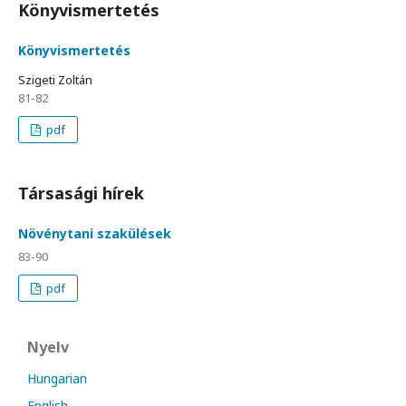
Könyvismertetés
Könyvismertetés
Szigeti Zoltán
81-82
pdf
Társasági hírek
Növénytani szakülések
83-90
pdf
Nyelv
Hungarian
English