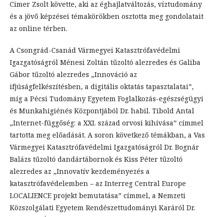
Cimer Zsolt követte, aki az éghajlatváltozás, víztudomány
és a jövő képzései témakörökben osztotta meg gondolatait
az online térben.
A Csongrád-Csanád Vármegyei Katasztrófavédelmi
Igazgatóságról Ménesi Zoltán tűzoltó alezredes és Galiba
Gábor tűzoltó alezredes „Innováció az
ifjúságfelkészítésben, a digitális oktatás tapasztalatai”,
míg a Pécsi Tudomány Egyetem Foglalkozás-egészségügyi
és Munkahigiénés Központjából Dr. habil. Tibold Antal
„Internet-függőség: a XXI. század orvosi kihívása” címmel
tartotta meg előadását. A soron következő témákban, a Vas
Vármegyei Katasztrófavédelmi Igazgatóságról Dr. Bognár
Balázs tűzoltó dandártábornok és Kiss Péter tűzoltó
alezredes az „Innovatív kezdeményezés a
katasztrófavédelemben – az Interreg Central Europe
LOCALIENCE projekt bemutatása” címmel, a Nemzeti
Közszolgálati Egyetem Rendészettudományi Karáról Dr.