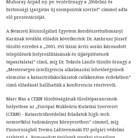
Muhoray Árpád ny. pv. vezérőrnagy a „Védelmi és
biztonsági igazgatás új szempontok szerint” címmel adta
elő prezentációját.
A Nemzeti Közszolgálati Egyetem Rendészettudományi
Karának további előadói következtek: Dr. Ambrusz József
tűzoltó ezredes a „2001. évi tiszai árvíz során károsodott
települések helyreállításának és újjáépítésének
tapasztalatai” című, míg Dr. Teknős László tűzoltó őrnagy a
„Mesterséges intelligencia alkalmazási lehetőségeinek
elemzése a katasztrófakockázatok csökkentése érdekében”
című előadását hallhatták a konferencia résztvevői.
Marc Nas a CERN tűzoltóságának tűzoltóparancsnok-
helyettese az „Európai Nukleáris Kutatási Szervezet
(CERN) - Katasztrófavédelmi feladatok high-tech
nemzetközi tudományos környezetben” címmel, míg
Finnországból Teemu Lahteenmaki EU polgári védelmi
szakértő a „Romosodott épületek statikai vizsgálata