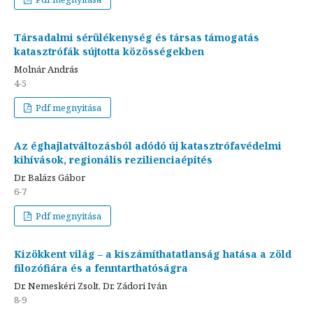
Társadalmi sérülékenység és társas támogatás
katasztrófák sújtotta közösségekben
Molnár András
4-5
Pdf megnyitása
Az éghajlatváltozásból adódó új katasztrófavédelmi
kihívások, regionális rezilienciaépítés
Dr. Balázs Gábor
6-7
Pdf megnyitása
Kizökkent világ – a kiszámíthatatlanság hatása a zöld
filozófiára és a fenntarthatóságra
Dr. Nemeskéri Zsolt, Dr. Zádori Iván
8-9