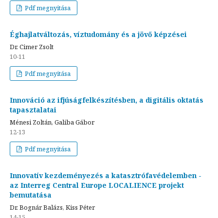
Pdf megnyitása
Éghajlatváltozás, víztudomány és a jövő képzései
Dr. Cimer Zsolt
10-11
Pdf megnyitása
Innováció az ifjúságfelkészítésben, a digitális oktatás
tapasztalatai
Ménesi Zoltán, Galiba Gábor
12-13
Pdf megnyitása
Innovatív kezdeményezés a katasztrófavédelemben -
az Interreg Central Europe LOCALIENCE projekt
bemutatása
Dr. Bognár Balázs, Kiss Péter
14-15