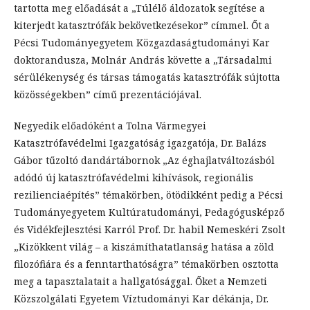
tartotta meg előadását a „Túlélő áldozatok segítése a
kiterjedt katasztrófák bekövetkezésekor” címmel. Őt a
Pécsi Tudományegyetem Közgazdaságtudományi Kar
doktorandusza, Molnár András követte a „Társadalmi
sérülékenység és társas támogatás katasztrófák sújtotta
közösségekben” című prezentációjával.
Negyedik előadóként a Tolna Vármegyei
Katasztrófavédelmi Igazgatóság igazgatója, Dr. Balázs
Gábor tűzoltó dandártábornok „Az éghajlatváltozásból
adódó új katasztrófavédelmi kihívások, regionális
rezilienciaépítés” témakörben, ötödikként pedig a Pécsi
Tudományegyetem Kultúratudományi, Pedagógusképző
és Vidékfejlesztési Karról Prof. Dr. habil Nemeskéri Zsolt
„Kizökkent világ – a kiszámíthatatlanság hatása a zöld
filozófiára és a fenntarthatóságra” témakörben osztotta
meg a tapasztalatait a hallgatósággal. Őket a Nemzeti
Közszolgálati Egyetem Víztudományi Kar dékánja, Dr.