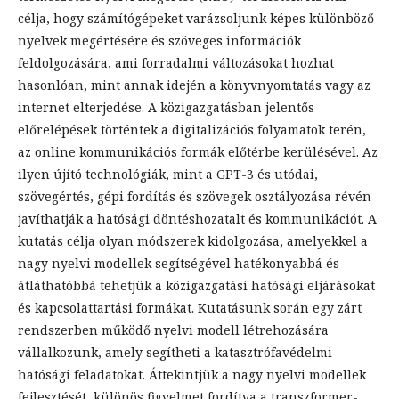
célja, hogy számítógépeket varázsoljunk képes különböző
nyelvek megértésére és szöveges információk
feldolgozására, ami forradalmi változásokat hozhat
hasonlóan, mint annak idején a könyvnyomtatás vagy az
internet elterjedése. A közigazgatásban jelentős
előrelépések történtek a digitalizációs folyamatok terén,
az online kommunikációs formák előtérbe kerülésével. Az
ilyen újító technológiák, mint a GPT-3 és utódai,
szövegértés, gépi fordítás és szövegek osztályozása révén
javíthatják a hatósági döntéshozatalt és kommunikációt. A
kutatás célja olyan módszerek kidolgozása, amelyekkel a
nagy nyelvi modellek segítségével hatékonyabbá és
átláthatóbbá tehetjük a közigazgatási hatósági eljárásokat
és kapcsolattartási formákat. Kutatásunk során egy zárt
rendszerben működő nyelvi modell létrehozására
vállalkozunk, amely segítheti a katasztrófavédelmi
hatósági feladatokat. Áttekintjük a nagy nyelvi modellek
fejlesztését, különös figyelmet fordítva a transzformer-