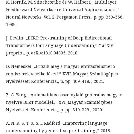
K. Hornik, M. Stinchcombe és W. Halbert, „Multilayer
Feedforward Networks are Universal Approximators.,”
Neural Networks. Vol. 2. Pergamon Press., p. pp. 359–366.,
1989.
J. Devlin, „BERT: Pre-training of Deep Bidirectional
Transformers for Language Understanding.,” arXiv
preprint, p. arXiv:1810.04805, 2018.
D. Nemeskei, „Értsük meg a magyar entitásfelismerő
rendszerek viselkedését!,” XVII. Magyar Számítógépes
Nyelvészeti Konferencia,, p. pp. 409–418. , 2021.
Z. G. Yang, „Automatikus összefoglaló generálás magyar
nyelvre BERT modellel.,” XVI. Magyar Számítógépes
Nyelvészeti Konferencia,, p. pp. 319–329., 2020.
A. N. K. S. T. &. S. I. Radford, „Improving language
understanding by generative pre-training.,” 2018.