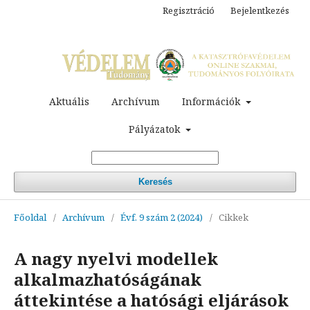
Regisztráció
Bejelentkezés
Aktuális
Archívum
Információk
Pályázatok
Keresés
Főoldal
/
Archívum
/
Évf. 9 szám 2 (2024)
/
Cikkek
A nagy nyelvi modellek
alkalmazhatóságának
áttekintése a hatósági eljárások