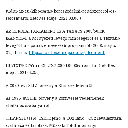
tudni-az-eu-kibocsatas-kereskedelmi-rendszererol-es-
reformjarol (letöltés ideje: 2021.03.06.)
AZ EURÓPAI PARLAMENT ÉS A TANÁCS 2008/50/EK
IRÁNYELVE a környezeti levegő minőségéről és a Tisztább
levegőt Európának elnevezésű programról (2008. május
21.); forrás:
https://eur-lex.europa.eu/legalcontent/
HU/TXT/PDF/?uri=CELEX:32008L0050&from=hu (letöltés
ideje: 2021.03.05.)
A 2020. évi XLIV. törvény a Klímavédelemről
Az 1995. évi LIII. törvény a környezet védelmének
általános szabályairól
TIHANYI László, CSETE Jenő: A CO2 lánc – CO2 leválasztása,
szállítása és tárolása; Műszaki Földtudományi