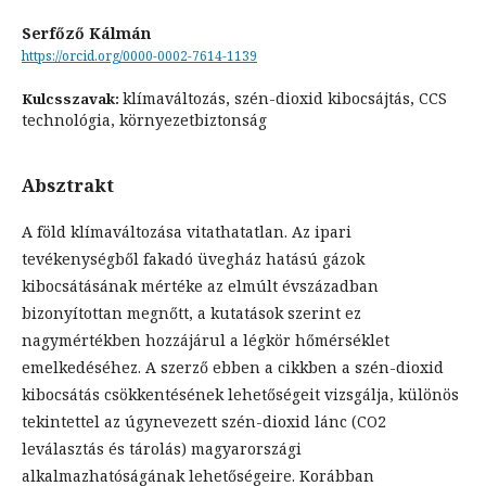
Serfőző Kálmán
https://orcid.org/0000-0002-7614-1139
klímaváltozás, szén-dioxid kibocsájtás, CCS
Kulcsszavak:
technológia, környezetbiztonság
Absztrakt
A föld klímaváltozása vitathatatlan. Az ipari
tevékenységből fakadó üvegház hatású gázok
kibocsátásának mértéke az elmúlt évszázadban
bizonyítottan megnőtt, a kutatások szerint ez
nagymértékben hozzájárul a légkör hőmérséklet
emelkedéséhez. A szerző ebben a cikkben a szén-dioxid
kibocsátás csökkentésének lehetőségeit vizsgálja, különös
tekintettel az úgynevezett szén-dioxid lánc (CO2
leválasztás és tárolás) magyarországi
alkalmazhatóságának lehetőségeire. Korábban