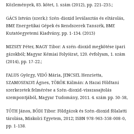
Közlemények, 83. kötet, 1. szám (2012), pp. 221–235.;
GÁCS István (szerk.): Szén-dioxid leválasztás és eltárolás,
BME Energetikai Gépek és Rendszerek Tanszék, BME
Kutatóegyetemi Kiadvány, pp. 1-134. (2013)
MIZSEY Péter, NAGY Tibor: A szén-dioxid megkötése ipari
gázokból; Magyar Kémiai Folyóirat, 120. évfolyam, 1. szám
(2014), pp. 17-22.;
FALUS György, VIDÓ Mária, JENCSEL Henrietta,
SZAMOSFALVI Ágnes, TÖRÖK Kálmán: A Hazai Földtani
szerkezetek felmérése a Szén-dioxid-visszasajtolás
szempontjából, Magyar Tudomány, 2011. 4. szám pp. 50-58,
TÓTH János, BÓDI Tibor: Földgázok és Szén-dioxid fölalatti
tárolása, Miskolci Egyetem, 2012; ISBN 978-963-358-008-0,
pp. 1-138.