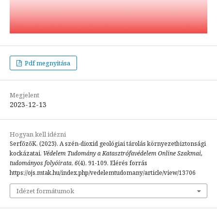
Pdf megnyitása
Megjelent
2023-12-13
Hogyan kell idézni
SerfőzőK. (2023). A szén-dioxid geológiai tárolás környezetbiztonsági
kockázatai.
Védelem Tudomány a Katasztrófavédelem Online Szakmai,
tudományos folyóirata
,
6
(4), 91-109. Elérés forrás
https://ojs.mtak.hu/index.php/vedelemtudomany/article/view/13706
Idézet formátumok