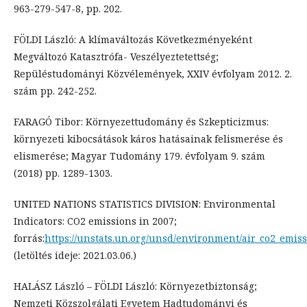
963-279-547-8, pp. 202.
FÖLDI László: A klímaváltozás Következményeként
Megváltozó Katasztrófa- Veszélyeztetettség;
Repüléstudományi Közvélemények, XXIV évfolyam 2012. 2.
szám pp. 242-252.
FARAGÓ Tibor: Környezettudomány és Szkepticizmus:
környezeti kibocsátások káros hatásainak felismerése és
elismerése; Magyar Tudomány 179. évfolyam 9. szám
(2018) pp. 1289-1303.
UNITED NATIONS STATISTICS DIVISION: Environmental
Indicators: CO2 emissions in 2007;
forrás:
https://unstats.un.org/unsd/environment/air_co2_emis
(letöltés ideje: 2021.03.06.)
HALÁSZ László – FÖLDI László: Környezetbiztonság;
Nemzeti Közszolgálati Egyetem Hadtudományi és