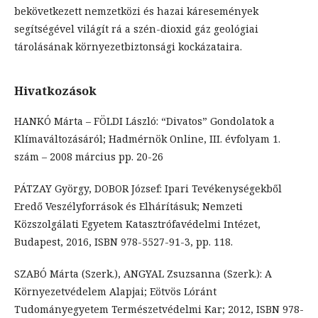
bekövetkezett nemzetközi és hazai káresemények
segítségével világít rá a szén-dioxid gáz geológiai
tárolásának környezetbiztonsági kockázataira.
Hivatkozások
HANKÓ Márta – FÖLDI László: “Divatos” Gondolatok a
Klímaváltozásáról; Hadmérnök Online, III. évfolyam 1.
szám – 2008 március pp. 20-26
PÁTZAY György, DOBOR József: Ipari Tevékenységekből
Eredő Veszélyforrások és Elhárításuk; Nemzeti
Közszolgálati Egyetem Katasztrófavédelmi Intézet,
Budapest, 2016, ISBN 978-5527-91-3, pp. 118.
SZABÓ Márta (Szerk.), ANGYAL Zsuzsanna (Szerk.): A
Környezetvédelem Alapjai; Eötvös Lóránt
Tudományegyetem Természetvédelmi Kar; 2012, ISBN 978-