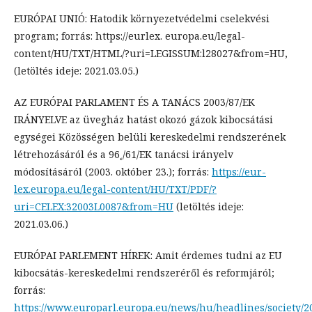
EURÓPAI UNIÓ: Hatodik környezetvédelmi cselekvési
program; forrás: https://eurlex. europa.eu/legal-
content/HU/TXT/HTML/?uri=LEGISSUM:l28027&from=HU,
(letöltés ideje: 2021.03.05.)
AZ EURÓPAI PARLAMENT ÉS A TANÁCS 2003/87/EK
IRÁNYELVE az üvegház hatást okozó gázok kibocsátási
egységei Közösségen belüli kereskedelmi rendszerének
létrehozásáról és a 96˛/61/EK tanácsi irányelv
módosításáról (2003. október 23.); forrás:
https://eur-
lex.europa.eu/legal-content/HU/TXT/PDF/?
uri=CELEX:32003L0087&from=HU
(letöltés ideje:
2021.03.06.)
EURÓPAI PARLEMENT HÍREK: Amit érdemes tudni az EU
kibocsátás-kereskedelmi rendszeréről és reformjáról;
forrás:
https://www.europarl.europa.eu/news/hu/headlines/society