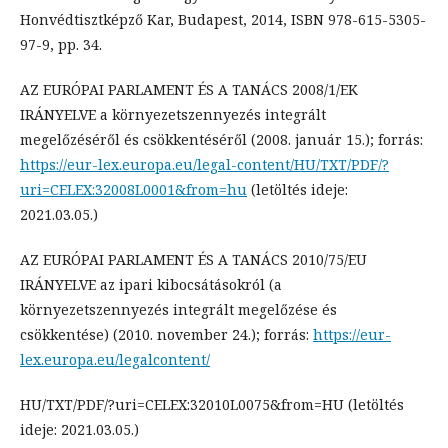
Honvédtisztképző Kar, Budapest, 2014, ISBN 978-615-5305-
97-9, pp. 34.
AZ EURÓPAI PARLAMENT ÉS A TANÁCS 2008/1/EK
IRÁNYELVE a környezetszennyezés integrált
megelőzéséről és csökkentéséről (2008. január 15.); forrás:
https://eur-lex.europa.eu/legal-content/HU/TXT/PDF/?
uri=CELEX:32008L0001&from=hu
(letöltés ideje:
2021.03.05.)
AZ EURÓPAI PARLAMENT ÉS A TANÁCS 2010/75/EU
IRÁNYELVE az ipari kibocsátásokról (a
környezetszennyezés integrált megelőzése és
csökkentése) (2010. november 24.); forrás:
https://eur-
lex.europa.eu/legalcontent/
HU/TXT/PDF/?uri=CELEX:32010L0075&from=HU (letöltés
ideje: 2021.03.05.)