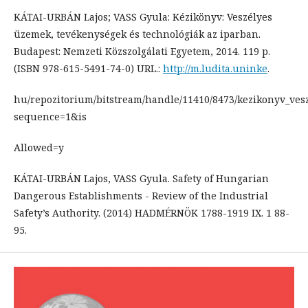
KÁTAI-URBÁN Lajos; VASS Gyula: Kézikönyv: Veszélyes
üzemek, tevékenységek és technológiák az iparban.
Budapest: Nemzeti Közszolgálati Egyetem, 2014. 119 p.
(ISBN 978-615-5491-74-0) URL.:
http://m.ludita.uninke
.
hu/repozitorium/bitstream/handle/11410/8473/kezikonyv_vesz
sequence=1&is
Allowed=y
KÁTAI-URBÁN Lajos, VASS Gyula. Safety of Hungarian
Dangerous Establishments - Review of the Industrial
Safety’s Authority. (2014) HADMÉRNÖK 1788-1919 IX. 1 88-
95.