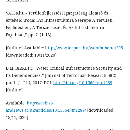
VÁTI Kht. - Területfejlesztési Igazgatóság Elemző és
értékelő iroda: „Az Infrastruktúra Szerepe A Területi
Fejlődésben, A Térszerkezet És Az Infrastruktúra
Fogalmai,” pp. 7. (1-13),
[Online] Available:
http://www.terport.hu/webfm_send/295
[downloaded: 18/11/2020]
D.M. BIRKETT, „Water Critical Infrastructure Security and
Its Dependencies,” Journal of Terrorism Research, 8(2),
pp. 1. (1–21.), 2017. DOI:
http://doi.org/10.15664/jtr.1289
[Online]
Available:
https://cvir.st-
andrews.ac.uk/articles/10.15664/jtr.1289/
[downloaded:
18/11/2020]