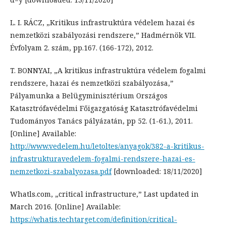
L. I. RÁCZ, „Kritikus infrastruktúra védelem hazai és
nemzetközi szabályozási rendszere,” Hadmérnök VII.
Évfolyam 2. szám, pp.167. (166-172), 2012.
T. BONNYAI, „A kritikus infrastruktúra védelem fogalmi
rendszere, hazai és nemzetközi szabályozása,”
Pályamunka a Belügyminisztérium Országos
Katasztrófavédelmi Főigazgatóság Katasztrófavédelmi
Tudományos Tanács pályázatán, pp 52. (1-61.), 2011.
[Online] Available:
http://www.vedelem.hu/letoltes/anyagok/382-a-kritikus-
infrastrukturavedelem-fogalmi-rendszere-hazai-es-
nemzetkozi-szabalyozasa.pdf
[downloaded: 18/11/2020]
Whatls.com, „critical infrastructure,” Last updated in
March 2016. [Online] Available:
https://whatis.techtarget.com/definition/critical-