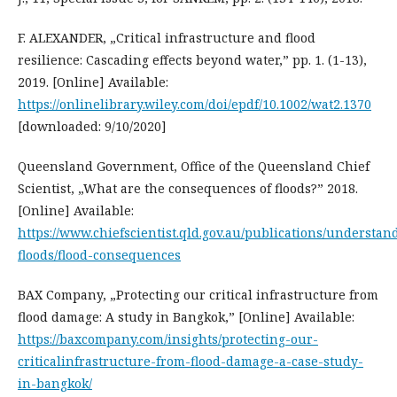
F. ALEXANDER, „Critical infrastructure and flood
resilience: Cascading effects beyond water,” pp. 1. (1-13),
2019. [Online] Available:
https://onlinelibrary.wiley.com/doi/epdf/10.1002/wat2.1370
[downloaded: 9/10/2020]
Queensland Government, Office of the Queensland Chief
Scientist, „What are the consequences of floods?” 2018.
[Online] Available:
https://www.chiefscientist.qld.gov.au/publications/understan
floods/flood-consequences
BAX Company, „Protecting our critical infrastructure from
flood damage: A study in Bangkok,” [Online] Available:
https://baxcompany.com/insights/protecting-our-
criticalinfrastructure-from-flood-damage-a-case-study-
in-bangkok/