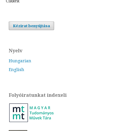
Cikkek
Kézirat benyújtása
Nyelv
Hungarian
English
Folyóiratunkat indexeli