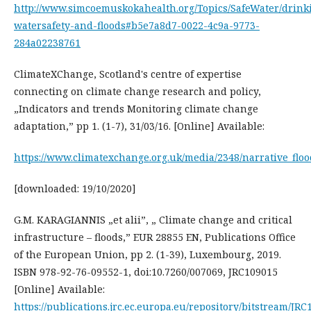
http://www.simcoemuskokahealth.org/Topics/SafeWater/drink
watersafety-and-floods#b5e7a8d7-0022-4c9a-9773-
284a02238761
ClimateXChange, Scotland's centre of expertise
connecting on climate change research and policy,
„Indicators and trends Monitoring climate change
adaptation,” pp 1. (1-7), 31/03/16. [Online] Available:
https://www.climatexchange.org.uk/media/2348/narrative_flo
[downloaded: 19/10/2020]
G.M. KARAGIANNIS „et alii”, „ Climate change and critical
infrastructure – floods,” EUR 28855 EN, Publications Office
of the European Union, pp 2. (1-39), Luxembourg, 2019.
ISBN 978-92-76-09552-1, doi:10.7260/007069, JRC109015
[Online] Available:
https://publications.jrc.ec.europa.eu/repository/bitstream/JR