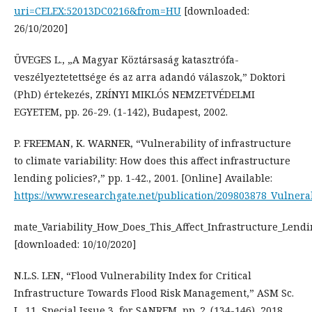
uri=CELEX:52013DC0216&from=HU
[downloaded:
26/10/2020]
ÜVEGES L., „A Magyar Köztársaság katasztrófa-
veszélyeztetettsége és az arra adandó válaszok,” Doktori
(PhD) értekezés, ZRÍNYI MIKLÓS NEMZETVÉDELMI
EGYETEM, pp. 26-29. (1-142), Budapest, 2002.
P. FREEMAN, K. WARNER, “Vulnerability of infrastructure
to climate variability: How does this affect infrastructure
lending policies?,” pp. 1-42., 2001. [Online] Available:
https://www.researchgate.net/publication/209803878_Vulnerabi
mate_Variability_How_Does_This_Affect_Infrastructure_Lendi
[downloaded: 10/10/2020]
N.L.S. LEN, “Flood Vulnerability Index for Critical
Infrastructure Towards Flood Risk Management,” ASM Sc.
J., 11, Special Issue 3, for SANREM, pp. 2. (134-146), 2018.