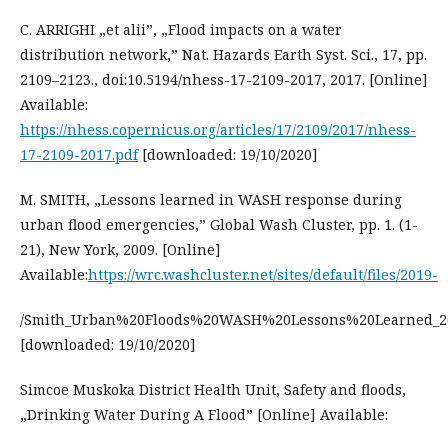
C. ARRIGHI „et alii”, „Flood impacts on a water
distribution network,” Nat. Hazards Earth Syst. Sci., 17, pp.
2109–2123., doi:10.5194/nhess-17-2109-2017, 2017. [Online]
Available:
https://nhess.copernicus.org/articles/17/2109/2017/nhess-
17-2109-2017.pdf
[downloaded: 19/10/2020]
M. SMITH, „Lessons learned in WASH response during
urban flood emergencies,” Global Wash Cluster, pp. 1. (1-
21), New York, 2009. [Online]
Available:
https://wrc.washcluster.net/sites/default/files/2019-
/Smith_Urban%20Floods%20WASH%20Lessons%20Learned_20
[downloaded: 19/10/2020]
Simcoe Muskoka District Health Unit, Safety and floods,
„Drinking Water During A Flood” [Online] Available: