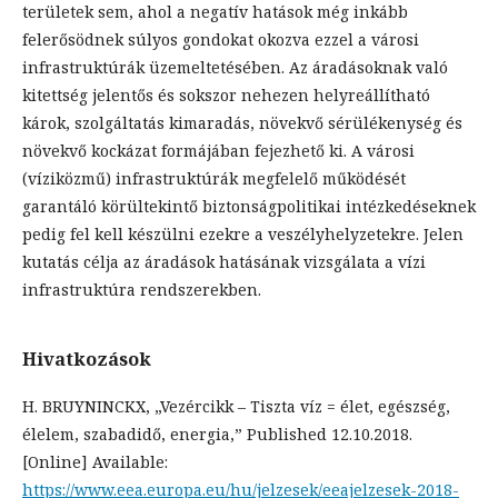
területek sem, ahol a negatív hatások még inkább
felerősödnek súlyos gondokat okozva ezzel a városi
infrastruktúrák üzemeltetésében. Az áradásoknak való
kitettség jelentős és sokszor nehezen helyreállítható
károk, szolgáltatás kimaradás, növekvő sérülékenység és
növekvő kockázat formájában fejezhető ki. A városi
(víziközmű) infrastruktúrák megfelelő működését
garantáló körültekintő biztonságpolitikai intézkedéseknek
pedig fel kell készülni ezekre a veszélyhelyzetekre. Jelen
kutatás célja az áradások hatásának vizsgálata a vízi
infrastruktúra rendszerekben.
Hivatkozások
H. BRUYNINCKX, „Vezércikk – Tiszta víz = élet, egészség,
élelem, szabadidő, energia,” Published 12.10.2018.
[Online] Available:
https://www.eea.europa.eu/hu/jelzesek/eeajelzesek-2018-