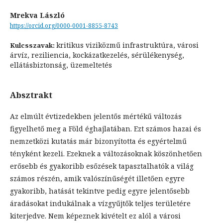
Mrekva László
https://orcid.org/0000-0001-8855-8743
kritikus viziközmű infrastruktúra, városi
Kulcsszavak:
árvíz, reziliencia, kockázatkezelés, sérülékenység,
ellátásbiztonság, üzemeltetés
Absztrakt
Az elmúlt évtizedekben jelentős mértékű változás
figyelhető meg a Föld éghajlatában. Ezt számos hazai és
nemzetközi kutatás már bizonyította és egyértelmű
tényként kezeli. Ezeknek a változásoknak köszönhetően
erősebb és gyakoribb esőzések tapasztalhatók a világ
számos részén, amik valószínűségét illetően egyre
gyakoribb, hatását tekintve pedig egyre jelentősebb
áradásokat indukálnak a vízgyűjtők teljes területére
kiterjedve. Nem képeznek kivételt ez alól a városi