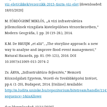
viz-elet/cikkek/vezercikk-2013-tiszta-viz-elet
[downloaded:
18/05/2020]
M. EÖRDÖGHNÉ MIKLÓS, „A vízi infrastruktúra
jellemzőinek vizsgálata kistelepüléses térszerkezetben,”
Modern Geográfia, I. pp. 20 (19-28.), 2014.
K.M. De BRUIJN „et alii”, „The storyline approach: a new
way to analyse and improve flood event management,”
Natural Hazards, pp. 81. (99-121), 2016. DOI
10.1007/s11069-015-2074-2
Zs. ÁRVA, „Infrastruktúra-fejlesztés,” Nemzeti
Közszolgálati Egyetem, Vezető-és Továbbképzési Intézet,
pp.4. (1-20), Budapest, 2014. [Online] Available:
http://m.ludita.uninke.hu/repozitorium/bitstream/handle/11
sequence=1&isAllowe
d=y [downloaded: 13/11/2020]