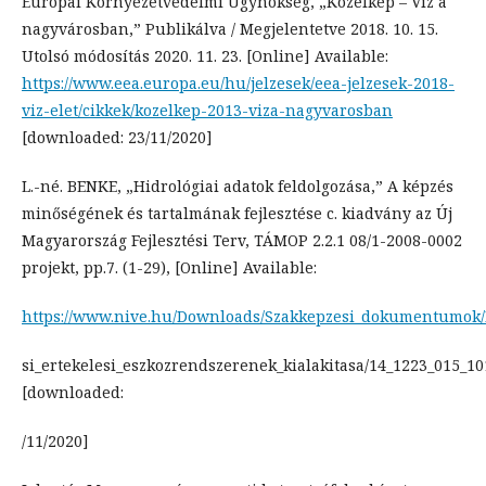
Európai Környezetvédelmi Ügynökség, „Közelkép – Víz a
nagyvárosban,” Publikálva / Megjelentetve 2018. 10. 15.
Utolsó módosítás 2020. 11. 23. [Online] Available:
https://www.eea.europa.eu/hu/jelzesek/eea-jelzesek-2018-
viz-elet/cikkek/kozelkep-2013-viza-nagyvarosban
[downloaded: 23/11/2020]
L.-né. BENKE, „Hidrológiai adatok feldolgozása,” A képzés
minőségének és tartalmának fejlesztése c. kiadvány az Új
Magyarország Fejlesztési Terv, TÁMOP 2.2.1 08/1-2008-0002
projekt, pp.7. (1-29), [Online] Available:
https://www.nive.hu/Downloads/Szakkepzesi_dokumentumok
si_ertekelesi_eszkozrendszerenek_kialakitasa/14_1223_015_10
[downloaded:
/11/2020]