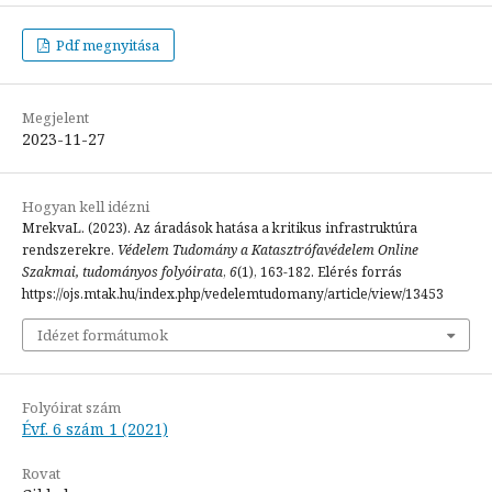
Pdf megnyitása
Megjelent
2023-11-27
Hogyan kell idézni
MrekvaL. (2023). Az áradások hatása a kritikus infrastruktúra
rendszerekre.
Védelem Tudomány a Katasztrófavédelem Online
Szakmai, tudományos folyóirata
,
6
(1), 163-182. Elérés forrás
https://ojs.mtak.hu/index.php/vedelemtudomany/article/view/13453
Idézet formátumok
Folyóirat szám
Évf. 6 szám 1 (2021)
Rovat