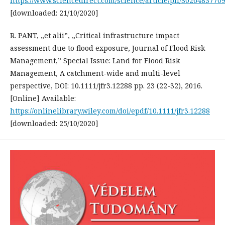
https://www.sciencedirect.com/science/article/pii/S026483770
[downloaded: 21/10/2020]
R. PANT, „et alii”, „Critical infrastructure impact
assessment due to flood exposure, Journal of Flood Risk
Management,” Special Issue: Land for Flood Risk
Management, A catchment-wide and multi-level
perspective, DOI: 10.1111/jfr3.12288 pp. 23 (22-32), 2016.
[Online] Available:
https://onlinelibrary.wiley.com/doi/epdf/10.1111/jfr3.12288
[downloaded: 25/10/2020]