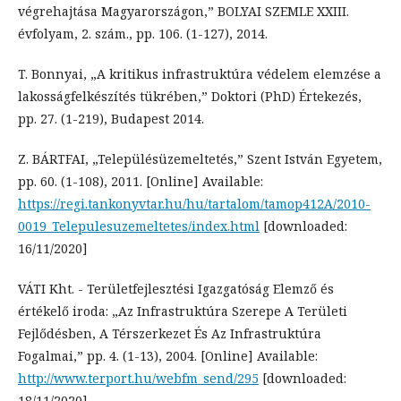
végrehajtása Magyarországon,” BOLYAI SZEMLE XXIII.
évfolyam, 2. szám., pp. 106. (1-127), 2014.
T. Bonnyai, „A kritikus infrastruktúra védelem elemzése a
lakosságfelkészítés tükrében,” Doktori (PhD) Értekezés,
pp. 27. (1-219), Budapest 2014.
Z. BÁRTFAI, „Településüzemeltetés,” Szent István Egyetem,
pp. 60. (1-108), 2011. [Online] Available:
https://regi.tankonyvtar.hu/hu/tartalom/tamop412A/2010-
0019_Telepulesuzemeltetes/index.html
[downloaded:
16/11/2020]
VÁTI Kht. - Területfejlesztési Igazgatóság Elemző és
értékelő iroda: „Az Infrastruktúra Szerepe A Területi
Fejlődésben, A Térszerkezet És Az Infrastruktúra
Fogalmai,” pp. 4. (1-13), 2004. [Online] Available:
http://www.terport.hu/webfm_send/295
[downloaded:
18/11/2020]