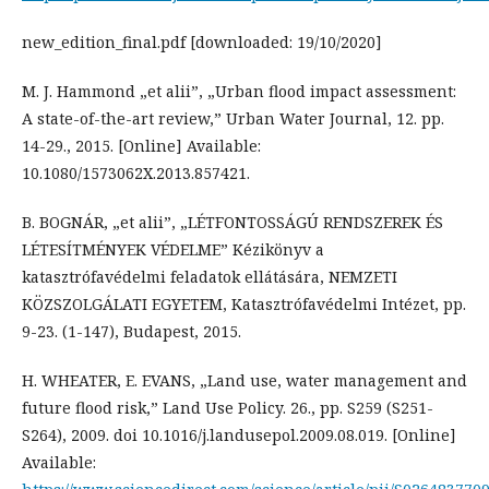
new_edition_final.pdf [downloaded: 19/10/2020]
M. J. Hammond „et alii”, „Urban flood impact assessment:
A state-of-the-art review,” Urban Water Journal, 12. pp.
14-29., 2015. [Online] Available:
10.1080/1573062X.2013.857421.
B. BOGNÁR, „et alii”, „LÉTFONTOSSÁGÚ RENDSZEREK ÉS
LÉTESÍTMÉNYEK VÉDELME” Kézikönyv a
katasztrófavédelmi feladatok ellátására, NEMZETI
KÖZSZOLGÁLATI EGYETEM, Katasztrófavédelmi Intézet, pp.
9-23. (1-147), Budapest, 2015.
H. WHEATER, E. EVANS, „Land use, water management and
future flood risk,” Land Use Policy. 26., pp. S259 (S251-
S264), 2009. doi 10.1016/j.landusepol.2009.08.019. [Online]
Available: