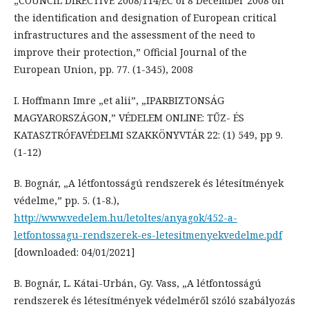
„COUNCIL DIRECTIVE 2008/114/EC of 8 December 2008 on
the identification and designation of European critical
infrastructures and the assessment of the need to
improve their protection,” Official Journal of the
European Union, pp. 77. (1-345), 2008
I. Hoffmann Imre „et alii”, „IPARBIZTONSÁG
MAGYARORSZÁGON,” VÉDELEM ONLINE: TŰZ- ÉS
KATASZTRÓFAVÉDELMI SZAKKÖNYVTÁR 22: (1) 549, pp 9.
(1-12)
B. Bognár, „A létfontosságú rendszerek és létesítmények
védelme,” pp. 5. (1-8.),
http://www.vedelem.hu/letoltes/anyagok/452-a-
letfontossagu-rendszerek-es-letesitmenyekvedelme.pdf
[downloaded: 04/01/2021]
B. Bognár, L. Kátai-Urbán, Gy. Vass, „A létfontosságú
rendszerek és létesítmények védelméről szóló szabályozás