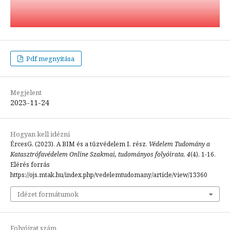
Pdf megnyitása
Megjelent
2023-11-24
Hogyan kell idézni
ÉrcesG. (2023). A BIM és a tűzvédelem I. rész.
Védelem Tudomány a
Katasztrófavédelem Online Szakmai, tudományos folyóirata
,
4
(4), 1-16.
Elérés forrás
https://ojs.mtak.hu/index.php/vedelemtudomany/article/view/13360
Idézet formátumok
Folyóirat szám