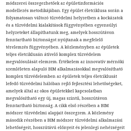
módszerei összegezhetőek az épületinformációs
modellezés metodikájában. Egy épület életciklusa során a
folyamatosan változó tűzvédelmi helyzetben a kockázatok
és a tűzvédelmi kialakítások függvényében egyensúlyi
helyzeteket állapíthatunk meg, amelyek hosszútávon
fenntartható biztonságot nyújtanak a megfelelő
térelemzés függvényében. A közleményben az épületek
teljes életciklusán átívelő komplex tűzvédelem
megvalósulását elemzem. Értékelem az innovatív mérnöki
szemléleten alapuló BIM alkalmazásokkal megvalósítható
komplex tűzvédelemben az épületek teljes életciklusát
lefedő tűzvédelmi hálóban rejlő fejlesztési lehetőségeket,
amelyek által az okos épületekkel kapcsolatban
megvalósítható egy új, magas szintű, hosszútávon
fenntartható biztonság. A cikk első részében a BIM
módszer tűzvédelmi alapjait összegzem. A közlemény
második részében a BIM módszer tűzvédelmi alkalmazási
lehetőségeit, hosszútávú előnyeit és jelenlegi nehézségeit