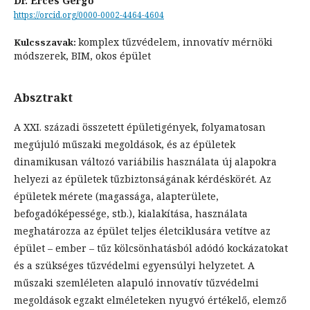
Dr. Érces Gergő
https://orcid.org/0000-0002-4464-4604
komplex tűzvédelem, innovatív mérnöki
Kulcsszavak:
módszerek, BIM, okos épület
Absztrakt
A XXI. századi összetett épületigények, folyamatosan
megújuló műszaki megoldások, és az épületek
dinamikusan változó variábilis használata új alapokra
helyezi az épületek tűzbiztonságának kérdéskörét. Az
épületek mérete (magassága, alapterülete,
befogadóképessége, stb.), kialakítása, használata
meghatározza az épület teljes életciklusára vetítve az
épület – ember – tűz kölcsönhatásból adódó kockázatokat
és a szükséges tűzvédelmi egyensúlyi helyzetet. A
műszaki szemléleten alapuló innovatív tűzvédelmi
megoldások egzakt elméleteken nyugvó értékelő, elemző