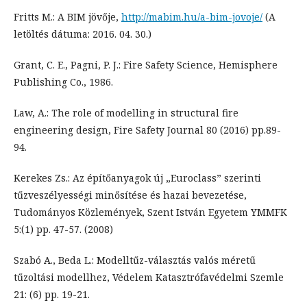
Fritts M.: A BIM jövője,
http://mabim.hu/a-bim-jovoje/
(A
letöltés dátuma: 2016. 04. 30.)
Grant, C. E., Pagni, P. J.: Fire Safety Science, Hemisphere
Publishing Co., 1986.
Law, A.: The role of modelling in structural fire
engineering design, Fire Safety Journal 80 (2016) pp.89-
94.
Kerekes Zs.: Az építőanyagok új „Euroclass” szerinti
tűzveszélyességi minősítése és hazai bevezetése,
Tudományos Közlemények, Szent István Egyetem YMMFK
5:(1) pp. 47-57. (2008)
Szabó A., Beda L.: Modelltűz-választás valós méretű
tűzoltási modellhez, Védelem Katasztrófavédelmi Szemle
21: (6) pp. 19-21.