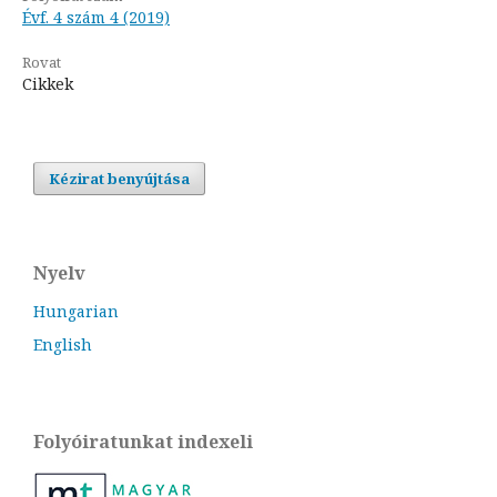
Évf. 4 szám 4 (2019)
Rovat
Cikkek
Kézirat benyújtása
Nyelv
Hungarian
English
Folyóiratunkat indexeli