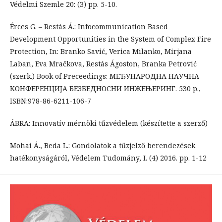
Védelmi Szemle 20: (3) pp. 5-10.
Érces G. – Restás Á.: Infocommunication Based
Development Opportunities in the System of Complex Fire
Protection, In: Branko Savić, Verica Milanko, Mirjana
Laban, Eva Mračkova, Restás Ágoston, Branka Petrović
(szerk.) Book of Preceedings: МЕЂУНАРОДНА НАУЧНА
КОНФЕРЕНЦИЈА БЕЗБЕДНОСНИ ИНЖЕЊЕРИНГ. 530 p.,
ISBN:978-86-6211-106-7
ÁBRA: Innovatív mérnöki tűzvédelem (készítette a szerző)
Mohai Á., Beda L.: Gondolatok a tűzjelző berendezések
hatékonyságáról, Védelem Tudomány, I. (4) 2016. pp. 1-12