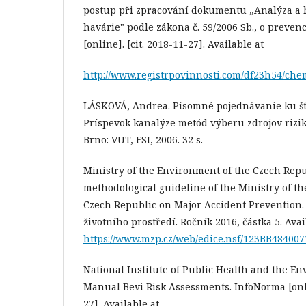
postup při zpracování dokumentu „Analýza a 
havárie" podle zákona č. 59/2006 Sb., o preven
[online]. [cit. 2018-11-27]. Available at
http://www.registrpovinnosti.com/df23h54/chem
LÁSKOVÁ, Andrea. Písomné pojednávanie ku štá
Príspevok kanalýze metód výberu zdrojov rizik
Brno: VUT, FSI, 2006. 32 s.
Ministry of the Environment of the Czech Repu
methodological guideline of the Ministry of t
Czech Republic on Major Accident Prevention. 
životního prostředí. Ročník 2016, částka 5. Avai
https://www.mzp.cz/web/edice.nsf/123BB484
National Institute of Public Health and the E
Manual Bevi Risk Assessments. InfoNorma [onlin
27]. Available at