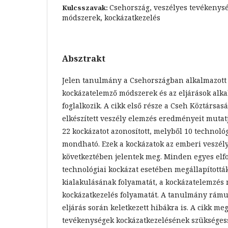
Csehország, veszélyes tevékenysé
Kulcsszavak:
módszerek, kockázatkezelés
Absztrakt
Jelen tanulmány a Csehországban alkalmazott 
kockázatelemző módszerek és az eljárások alka
foglalkozik. A cikk első része a Cseh Köztársa
elkészített veszély elemzés eredményeit mutat
22 kockázatot azonosított, melyből 10 technoló
mondható. Ezek a kockázatok az emberi veszél
következtében jelentek meg. Minden egyes elf
technológiai kockázat esetében megállapítottá
kialakulásának folyamatát, a kockázatelemzés 
kockázatkezelés folyamatát. A tanulmány rámut
eljárás során keletkezett hibákra is. A cikk meg
tevékenységek kockázatkezelésének szükségess