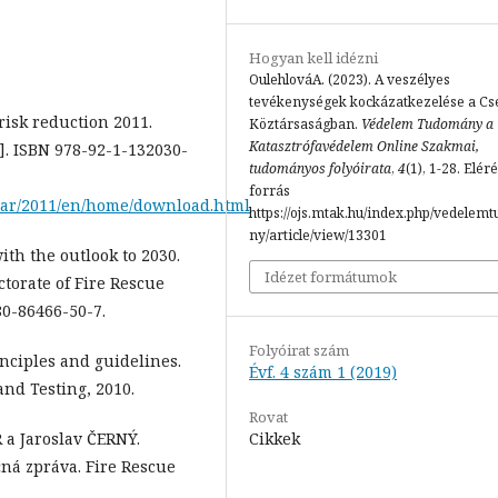
Hogyan kell idézni
OulehlováA. (2023). A veszélyes
tevékenységek kockázatkezelése a Cs
risk reduction 2011.
Köztársaságban.
Védelem Tudomány a
Katasztrófavédelem Online Szakmai,
5]. ISBN 978-92-1-132030-
tudományos folyóirata
,
4
(1), 1-28. Elér
forrás
gar/2011/en/home/download.html
https://ojs.mtak.hu/index.php/vedelem
ny/article/view/13301
ith the outlook to 2030.
Idézet formátumok
ctorate of Fire Rescue
80-86466-50-7.
Folyóirat szám
nciples and guidelines.
Évf. 4 szám 1 (2019)
and Testing, 2010.
Rovat
Cikkek
 a Jaroslav ČERNÝ.
ná zpráva. Fire Rescue