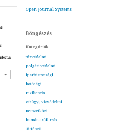
Open Journal Systems
eh
Böngészés
és
Kategóriák
tűzvédelmi
tudoma
polgári védelmi
iparbiztonsági
hatósági
reziliencia
vízügyi, vízvédelmi
nemzetközi
humán erőforrás
történeti