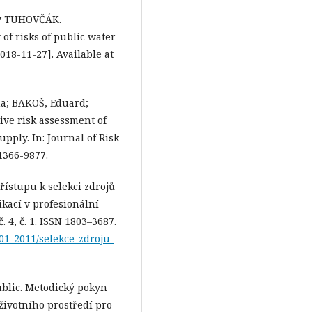
av TUHOVČÁK.
of risks of public water-
018-11-27]. Available at
a; BAKOŠ, Eduard;
ive risk assessment of
ply. In: Journal of Risk
 1366-9877.
ístupu k selekci zdrojů
ikací v profesionální
. 4, č. 1. ISSN 1803–3687.
-01-2011/selekce-zdroju-
ublic. Metodický pokyn
životního prostředí pro