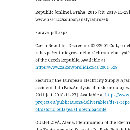
Republic [online]. Praha, 2015 [cit. 2018-11-29]
www.hzscr.cz/soubor/analyzahrozeb-
zprava-pdf.aspx
Czech Republic. Decree no. 328/2001 Coll., o 
zabezpečeníintegrovaného záchranného systému
of the Czech Republic. Available at
https://www.zakonyprolidi.cz/cs/2001-328
Securing the European Electricity Supply Agai
accidental thrEats:Analysis of historic outages
2011 [cit. 2018-11-27]. Available at
https://www
project.eu/publications/deliverables/d1-1-repo
ofhistoric-outages/at_download/file
OULEHLOVÁ, Alena. Identification of the Electr
the Environmental Security. In: Risk, Reliabili