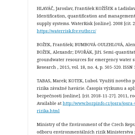
HLAVÁČ, Jaroslav, František KOŽÍŠEK a Ladisl
Identification, quantification and management 
supply systems. WaterRisk [online]. 2008 [cit. 2
https://waterrisk.fce.vutbr.cz/
BOŽEK, František; BUMBOVÁ-OULEHLOVÁ, Alen
BOŽEK, Alexandr; DVOŘÁK, Jiří. Semi-quantitat
groundwater resources for emergency water sup
Research , 2015, vol. 18, no. 4, p. 505-520. ISSN
TABAS, Marek; KOTEK, Luboš. Využití nového př
rizika závažné havárie. Časopis výzkumu a apl
bezpečnosti [online]. [cit. 2018-11-27]. 2011, roč
Available at
http://www.bozpinfo.cz/josra/josra
rizika.html
Ministry of the Environment of the Czech Rep
odboru environmentálních rizik Ministerstva 