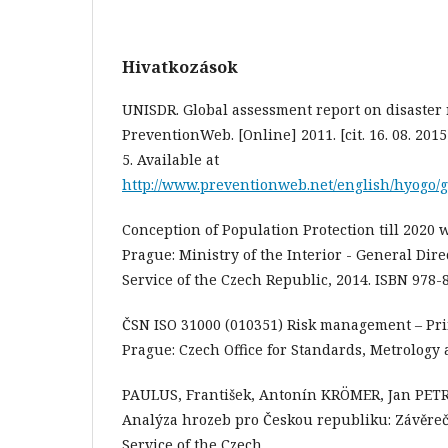
Hivatkozások
UNISDR. Global assessment report on disaster 
PreventionWeb. [Online] 2011. [cit. 16. 08. 201
5. Available at
http://www.preventionweb.net/english/hyogo/
Conception of Population Protection till 2020 w
Prague: Ministry of the Interior - General Dire
Service of the Czech Republic, 2014. ISBN 978-
ČSN ISO 31000 (010351) Risk management – Pri
Prague: Czech Office for Standards, Metrology 
PAULUS, František, Antonín KRÖMER, Jan PETR
Analýza hrozeb pro Českou republiku: Závěreč
Service of the Czech