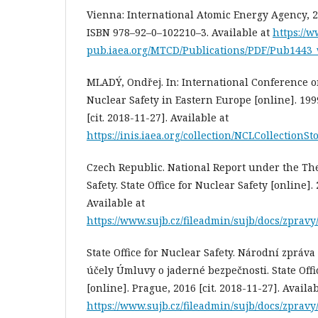
Vienna: International Atomic Energy Agency, 20
ISBN 978–92–0–102210–3. Available at
https://
pub.iaea.org/MTCD/Publications/PDF/Pub1443_
MLADÝ, Ondřej. In: International Conference 
Nuclear Safety in Eastern Europe [online]. 199
[cit. 2018-11-27]. Available at
https://inis.iaea.org/collection/NCLCollectionS
Czech Republic. National Report under the T
Safety. State Office for Nuclear Safety [online]. 
Available at
https://www.sujb.cz/fileadmin/sujb/docs/zprav
State Office for Nuclear Safety. Národní zpráva
účely Úmluvy o jaderné bezpečnosti. State Offi
[online]. Prague, 2016 [cit. 2018-11-27]. Availab
https://www.sujb.cz/fileadmin/sujb/docs/zprav