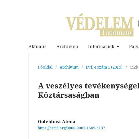
Aktuális
Archívum
Információk
Pály
Főoldal
/
Archívum
/
Évf. 4 szám 1 (2019)
/
Cikk
A veszélyes tevékenysége
Köztársaságban
Oulehlová Alena
https://orcid.org/0000-0003-1685-5137