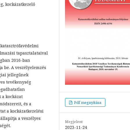
g, kockázatkezelő
katasztrófavédelmi
lmazási tapasztalataival
ságban 2016-ban
ja be. A veszélyelemzés
giai jellegűnek
yes tevékenység
ogadhatatlan
k a kockázat
Pdf megnyitása
módszereit, és a
at a kockázatkezelési
állapítja a veszélyes
Megjelent
égét.
2023-11-24