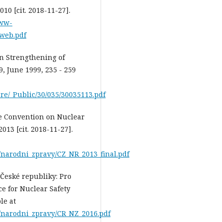
10 [cit. 2018-11-27].
www-
web.pdf
on Strengthening of
9, June 1999, 235 - 259
tore/_Public/30/035/30035113.pdf
he Convention on Nuclear
2013 [cit. 2018-11-27].
y/narodni_zpravy/CZ_NR_2013_final.pdf
 České republiky: Pro
ce for Nuclear Safety
le at
y/narodni_zpravy/CR_NZ_2016.pdf