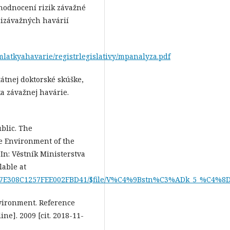
hodnocení rizik závažné
cizávažných havárií
latkyahavarie/registrlegislativy/mpanalyza.pdf
tnej doktorské skúške,
a závažnej havárie.
blic. The
he Environment of the
In: Věstník Ministerstva
lable at
0077E308C1257FEE002FBD41/$file/V%C4%9Bstn%C3%ADk_5_%C4%8De
nvironment. Reference
e]. 2009 [cit. 2018-11-