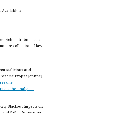
. Available at
některých podrobnostech
. In: Collection of law
nst Malicious and
. Sesame Project [online].
.sesame-
rt-on-the-analysis-
icity Blackout Impacts on
ty and Safety Innovating