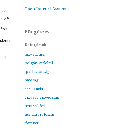
Open Journal Systems
einek
ány a
lérés
Böngészés
tudoma
Kategóriák
tűzvédelmi
polgári védelmi
iparbiztonsági
hatósági
reziliencia
vízügyi, vízvédelmi
nemzetközi
humán erőforrás
történeti