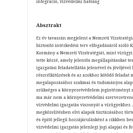
integráció, vízvédelmi hatóság
Absztrakt
Ez év tavaszán megjelent a Nemzeti Vízstratégi
biztosító intézkedési terv elfogadásáról szóló
Kormány a Nemzeti Vízstratégiát, mint vízügyi 
tette közzé, amely jelentős megállapításokat te
igazgatási feladatellátás jelenével és jövőjével
részcélkitűzések és az azokhoz kötődő feladat
megalapozásához szakmai és tudományos alap
szükséges a környezetvédelem jogintézményi r
ma már nem a környezetvédelmi szervezetrend
vízvédelmi igazgatás viszonyát a vízügyekhez. 
megközelítésben elvi alapok tisztázásához tör
és építő jellegű hozzájárulásként a cikkben be
vízvédelmi igazgatás jelenlegi jogi alapjai és fe