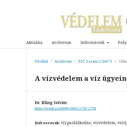
Aktuális
Archívum
Információk
Pály
Főoldal
/
Archívum
/
Évf. 2 szám 2 (2017)
/
Cikk
A vízvédelem a víz ügyei
Dr. Kling István
https://orcid.org/0000-0002-1759-2730
vízgazdálkodás, vízvédelem, vízüg
Kulcsszavak: