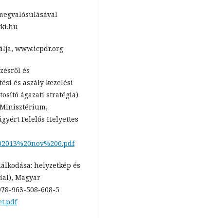
megvalósulásával
vki.hu
lja, www.icpdr.org
zésről és
tési és aszály kezelési
osító ágazati stratégia).
i Minisztérium,
gyért Felelős Helyettes
202013%20nov%206.pdf
dálkodása: helyzetkép és
ldal), Magyar
978-963-508-608-5
et.pdf