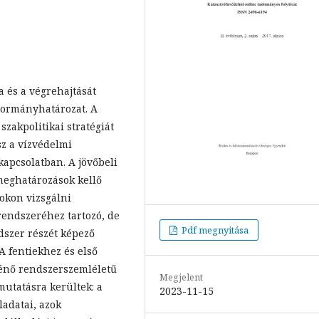
a és a végrehajtását
 Kormányhatározat. A
szakpolitikai stratégiát
sz a vízvédelmi
 kapcsolatban. A jövőbeli
 meghatározások kellő
okon vizsgálni
endszeréhez tartozó, de
Pdf megnyitása
szer részét képező
A fentiekhez és első
ténő rendszerszemléletű
Megjelent
mutatásra kerültek: a
2023-11-15
ladatai, azok