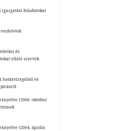
i igazgatási feladatokat
yrendeletek
védelmi és
tokat ellátó szervek
i hatásvizsgálati és
járásról
rányelve (2000. október
reteinek
ányelve (2004. április