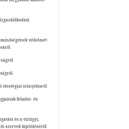
Vízgazdálkodási
vízminőségének védelmét
sáról
rságról
rságról
i stratégiai irányításról
agjainak feladat- és
zgatási és a vízügyi,
tó szervek kijelöléséről