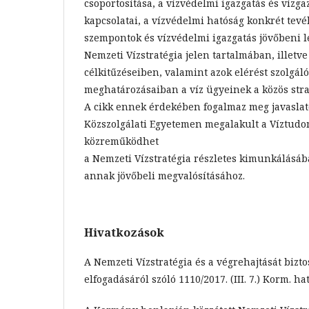
csoportosítása, a vízvédelmi igazgatás és vízga
kapcsolatai, a vízvédelmi hatóság konkrét tevé
szempontok és vízvédelmi igazgatás jövőbeni le
Nemzeti Vízstratégia jelen tartalmában, illet
célkitűzéseiben, valamint azok elérést szolgáló
meghatározásaiban a víz ügyeinek a közös strat
A cikk ennek érdekében fogalmaz meg javaslat
Közszolgálati Egyetemen megalakult a Víztudo
közreműködhet
a Nemzeti Vízstratégia részletes kimunkálásába
annak jövőbeli megvalósításához.
Hivatkozások
A Nemzeti Vízstratégia és a végrehajtását bizto
elfogadásáról szóló 1110/2017. (III. 7.) Korm. ha