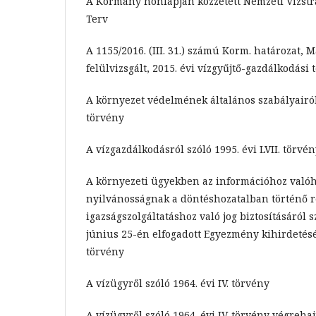
A Kormány honlapján közzétett Nemzeti Vízstr
Terv
A 1155/2016. (III. 31.) számú Korm. határozat, 
felülvizsgált, 2015. évi vízgyűjtő-gazdálkodási 
A környezet védelmének általános szabályairól s
törvény
A vízgazdálkodásról szóló 1995. évi LVII. törvé
A környezeti ügyekben az információhoz valóh
nyilvánosságnak a döntéshozatalban történő ré
igazságszolgáltatáshoz való jog biztosításáról 
június 25-én elfogadott Egyezmény kihirdetésér
törvény
A vízügyről szóló 1964. évi IV. törvény
A vízügyről szóló 1964. évi IV. törvény végreha