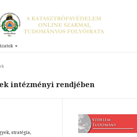
ázatok
ek
nek intézményi rendjében
yek, stratégia,