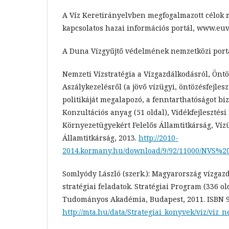
A Víz Keretirányelvben megfogalmazott célok 
kapcsolatos hazai információs portál, www.eu
A Duna Vízgyűjtő védelmének nemzetközi portá
Nemzeti Vízstratégia a Vízgazdálkodásról, Öntö
Aszálykezelésről (a jövő vízügyi, öntözésfejlesz
politikáját megalapozó, a fenntarthatóságot bizt
Konzultációs anyag (51 oldal), Vidékfejlesztés
Környezetügyekért Felelős Államtitkárság, Vízü
Államtitkárság, 2013.
http://2010-
2014.kormany.hu/download/9/92/11000/NVS%
Somlyódy László (szerk.): Magyarország vízgaz
stratégiai feladatok. Stratégiai Program (336 o
Tudományos Akadémia, Budapest, 2011. ISBN 
http://mta.hu/data/Strategiai_konyvek/viz/viz_n