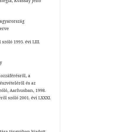
atégia, Kvassay Jenő
Magyarország
terve
zóló 1995. évi LIII.
ny
ozzáférésről, a
szvételéről és az
szóló, Aarhusban, 1998.
ől szóló 2001. évi LXXXI.
jtása tárgyában kiadott