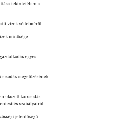
lítása tekintetében a
latti vizek védelméről
 vizek minősége
ő-gazdálkodás egyes
tkárosodás megelőzésének
ben okozott károsodás
ntesítés szabályairól
özösségi jelentőségű