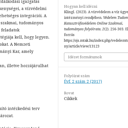
zdálkodási igazgatás
Hogyan kell idézni
kenységei, a vízvédelmi
KlingI. (2023). A vízvédelem a víz ügy
hetséges integrációi. A
intézményi rendjében.
Védelem Tudom
ve szakmai, tudományos
Katasztrófavédelem Online Szakmai,
tudományos folyóirata
,
2
(2), 256-303. E
 feladatok
forrás
égiája kell, hogy legyen.
https://ojs.mtak.hu/index.php/vedelem
okat. A Nemzeti
ny/article/view/13123
mányi Kar, amely
Idézet formátumok
n, illetve hozzájárulhat
Folyóirat szám
Évf. 2 szám 2 (2017)
Rovat
Cikkek
sító intézkedési terv
tározat.