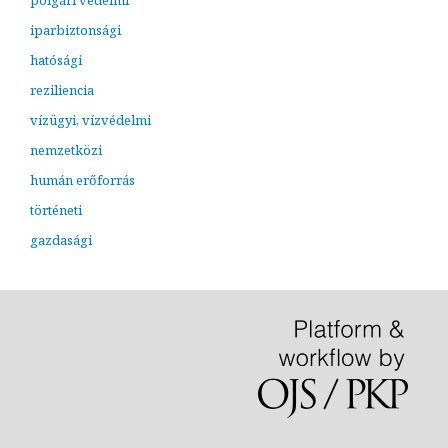
polgári védelmi
iparbiztonsági
hatósági
reziliencia
vízügyi, vízvédelmi
nemzetközi
humán erőforrás
történeti
gazdasági