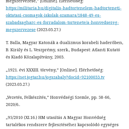
megszervezése,” [Online]. Elérhetőség:
https://militaria.hu/digitalis-hadtortenelem-hadtorteneti-
oktatasi-csomagok-iskolak-szamara/1848-49-es-
szabadsagharc-es-forradalom-tortenete/a-honvedsereg-
megszervezese
(2023.03.27.)
T. Balla, Magyar Katonák a dualizmus korabeli haderőben,
B. Király és L. Veszprémy, szerk., Budapest: Atlanti Kutató
és Kiadó Közalapítvány, 2003.
„1921. évi XXXIII. törvény,” [Online]. Elérhetőség:
https://net.jogtar.hu/jogszabaly?docid=92100033.tv
(2023.03.27.)
„Vezetés, Felkészítés,” Honvédségi Szemle, pp. 58-66,
2020/6..
„95/2010 (XI.16.) HM utasítás A Magyar Honvédség
tartalékos rendszere fejlesztéséhez kapcsolódó egységes