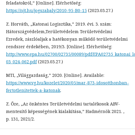
feladatokról,” [Online]. Elérhetőség:
https://njt.hu/jogszabaly/2010-95-B0-15
(2023.03.27.)
Z. Horváth, „Katonai Logisztika,” 2019. évi. 3. szám:
Hátországvédelem,Területvédelem Területvédelmi
Ezredek, zászlóaljak a hatékonyan működő területvédelmi
rendszer érdekében, 2019/3. [Online]. Elérhetőség:
http://www.epa.hu/02700/02735/00089/pdf/EPA02735_katonai_lo
03_024-062.pdf
(2023.03.27.)
MTI, „Világgazdaság,” 2020. [Online]. Available:
https://www.vg.hu/kozelet/2020/05/mar-873-idosotthonban-
fertotlenitettek-a-katonak
.
Z. Őze, „Az önkéntes Területvédelmi tartalékosok ABV-
mentesítő képességének kialakítása,” Hadmérnök 2021. ,
p. 131, 2021/2.