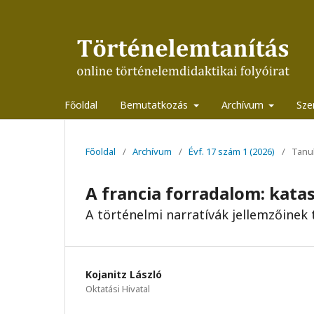
Főoldal
Bemutatkozás
Archívum
Sze
Főoldal
/
Archívum
/
Évf. 17 szám 1 (2026)
/
Tanu
A francia forradalom: kata
A történelmi narratívák jellemzőinek 
Kojanitz László
Oktatási Hivatal