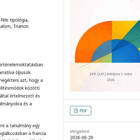
féle tipológia,
dalom, Trianon
 történelemoktatásban
arratíva-típusok
egérteni azt, hogy a
zelítésmódok közötti
által értelmezett és
nulmányokra és a
PDF
ére a tanulmány egy
Megjelent
oglalkozásban a francia
2026-06-29