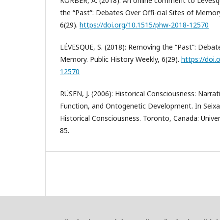
KÖRBER, A. (2018): An online comment to Lévesqu
the “Past”: Debates Over Offi-cial Sites of Memory
6(29).
https://doi.org/10.1515/phw-2018-12570
LÉVESQUE, S. (2018): Removing the “Past”: Debates
Memory. Public History Weekly, 6(29).
https://doi
12570
RÜSEN, J. (2006): Historical Consciousness: Narrat
Function, and Ontogenetic Development. In Seixas,
Historical Consciousness. Toronto, Canada: Univer
85.