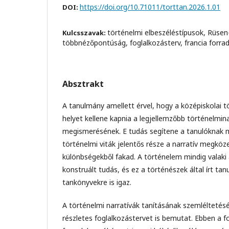
https://doi.org/10.71011/torttan.2026.1.01
DOI:
történelmi elbeszéléstípusok, Rüsen-
Kulcsszavak:
többnézőpontúság, foglalkozásterv, francia forra
Absztrakt
A tanulmány amellett érvel, hogy a középiskolai
helyet kellene kapnia a legjellemzőbb történelmin
megismerésének. E tudás segítene a tanulóknak m
történelmi viták jelentős része a narratív megkö
különbségekből fakad. A történelem mindig valaki 
konstruált tudás, és ez a történészek által írt ta
tankönyvekre is igaz.
A történelmi narratívák tanításának szemléltetés
részletes foglalkozástervet is bemutat. Ebben a f