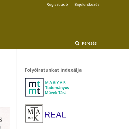
Regisztráció
Bejelentkezés
Keresés
Folyóiratunkat indexálja