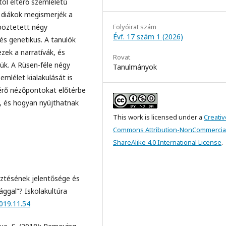
tól eltérő szemléletű
 diákok megismerjék a
Folyóirat szám
böztetett négy
Évf. 17 szám 1 (2026)
s és genetikus. A tanulók
ek a narratívák, és
Rovat
ük. A Rüsen-féle négy
Tanulmányok
emlélet kialakulását is
térő nézőpontokat előtérbe
t, és hogyan nyújthatnak
This work is licensed under a
Creativ
Commons Attribution-NonCommercia
ShareAlike 4.0 International License
.
sztésének jelentősége és
lággal”? Iskolakultúra
019.11.54