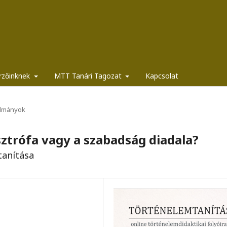
rzőinknek
MTT Tanári Tagozat
Kapcsolat
lmányok
sztrófa vagy a szabadság diadala?
tanítása