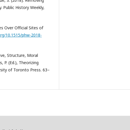
e, S. (2018): Removing
. Public History Weekly,
 Over Official Sites of
.org/10.1515/phw-2018-
ive, Structure, Moral
 P. (Ed.), Theorizing
sity of Toronto Press. 63–