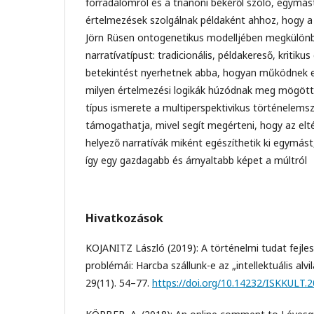
forradalomról és a trianoni békéről szóló, egymás
értelmezések szolgálnak példaként ahhoz, hogy a
Jörn Rüsen ontogenetikus modelljében megkülön
narratívatípust: tradicionális, példakereső, kritiku
betekintést nyerhetnek abba, hogyan működnek ez
milyen értelmezési logikák húzódnak meg mögött
típus ismerete a multiperspektivikus történelemsz
támogathatja, mivel segít megérteni, hogy az el
helyező narratívák miként egészíthetik ki egymás
így egy gazdagabb és árnyaltabb képet a múltról
Hivatkozások
KOJANITZ László (2019): A történelmi tudat fejle
problémái: Harcba szállunk-e az „intellektuális alvi
29(11). 54–77.
https://doi.org/10.14232/ISKKULT.2