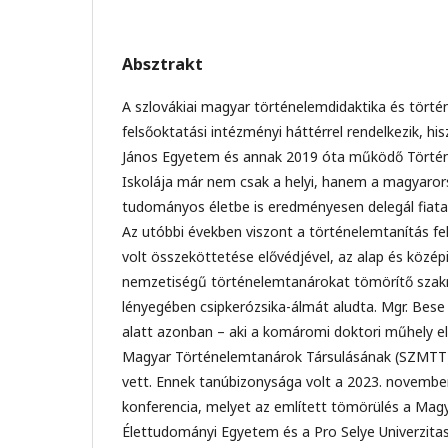
Absztrakt
A szlovákiai magyar történelemdidaktika és tört
felsőoktatási intézményi háttérrel rendelkezik, h
János Egyetem és annak 2019 óta működő Történ
Iskolája már nem csak a helyi, hanem a magyaror
tudományos életbe is eredményesen delegál fiatal
Az utóbbi években viszont a történelemtanítás fe
volt összeköttetése elővédjével, az alap és közép
nemzetiségű történelemtanárokat tömörítő szak
lényegében csipkerózsika-álmát aludta. Mgr. Bese
alatt azonban – aki a komáromi doktori műhely els
Magyar Történelemtanárok Társulásának (SZMTT)
vett. Ennek tanúbizonysága volt a 2023. novembe
konferencia, melyet az említett tömörülés a Magy
Élettudományi Egyetem és a Pro Selye Univerzitas