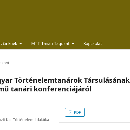
rzőinknek
MTT Tanári Tagozat
Kapcsolat
izont
gyar Történelemtanárok Társulásának
ímű tanári konferenciájáról
PDF
pző Kar Történelemdidaktika