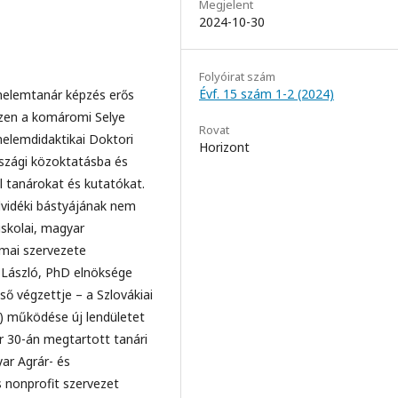
Megjelent
2024-10-30
Folyóirat szám
Évf. 15 szám 1-2 (2024)
énelemtanár képzés erős
iszen a komáromi Selye
Rovat
elemdidaktikai Doktori
Horizont
szági közoktatásba és
 tanárokat és kutatókat.
lvidéki bástyájának nem
iskolai, magyar
mai szervezete
 László, PhD elnöksége
ő végzettje – a Szlovákiai
 működése új lendületet
r 30-án megtartott tanári
ar Agrár- és
 nonprofit szervezet