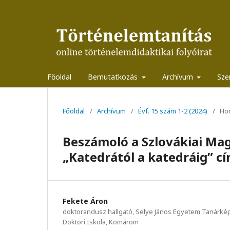
Főoldal
Bemutatkozás
Archívum
Sze
Főoldal
/
Archívum
/
Évf. 15 szám 1-2 (2024)
/
Hor
Beszámoló a Szlovákiai Ma
„Katedrától a katedráig” c
Fekete Áron
doktorandusz hallgató, Selye János Egyetem Tanárké
Doktori Iskola, Komárom