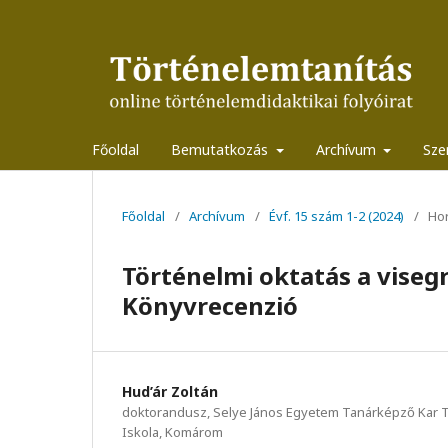
Főoldal
Bemutatkozás
Archívum
Sze
Főoldal
/
Archívum
/
Évf. 15 szám 1-2 (2024)
/
Hor
Történelmi oktatás a viseg
Könyvrecenzió
Hud’ár Zoltán
doktorandusz, Selye János Egyetem Tanárképző Kar T
Iskola, Komárom