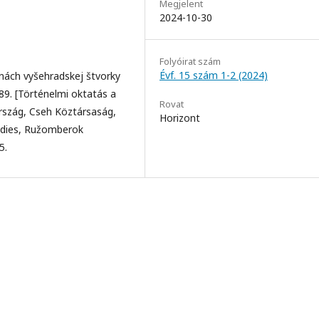
Megjelent
2024-10-30
Folyóirat szám
Évf. 15 szám 1-2 (2024)
jinách vyšehradskej štvorky
9. [Történelmi oktatás a
Rovat
rszág, Cseh Köztársaság,
Horizont
udies, Ružomberok
5.