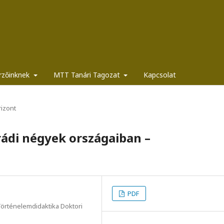
rzőinknek
MTT Tanári Tagozat
Kapcsolat
izont
rádi négyek országaiban –
PDF
örténelemdidaktika Doktori