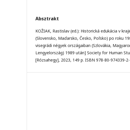
Absztrakt
KOŽIAK, Rastislav (ed.): Historická edukácia v kra
(Slovensko, Maďarsko, Česko, Poľsko) po roku 198
visegrádi négyek országaiban (Szlovákia, Magyaro
Lengyelország) 1989 után] Society for Human St
[Rózsahegy], 2023, 149 p. ISBN 978-80-974339-2-