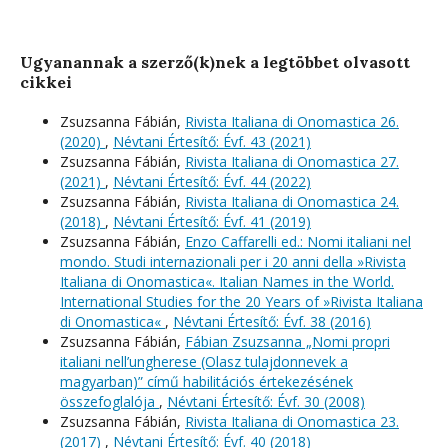
Ugyanannak a szerző(k)nek a legtöbbet olvasott
cikkei
Zsuzsanna Fábián,
Rivista Italiana di Onomastica 26.
(2020)
,
Névtani Értesítő: Évf. 43 (2021)
Zsuzsanna Fábián,
Rivista Italiana di Onomastica 27.
(2021)
,
Névtani Értesítő: Évf. 44 (2022)
Zsuzsanna Fábián,
Rivista Italiana di Onomastica 24.
(2018)
,
Névtani Értesítő: Évf. 41 (2019)
Zsuzsanna Fábián,
Enzo Caffarelli ed.: Nomi italiani nel
mondo. Studi internazionali per i 20 anni della »Rivista
Italiana di Onomastica«. Italian Names in the World.
International Studies for the 20 Years of »Rivista Italiana
di Onomastica«
,
Névtani Értesítő: Évf. 38 (2016)
Zsuzsanna Fábián,
Fábian Zsuzsanna „Nomi propri
italiani nell’ungherese (Olasz tulajdonnevek a
magyarban)” című habilitációs értekezésének
összefoglalója
,
Névtani Értesítő: Évf. 30 (2008)
Zsuzsanna Fábián,
Rivista Italiana di Onomastica 23.
(2017)
,
Névtani Értesítő: Évf. 40 (2018)