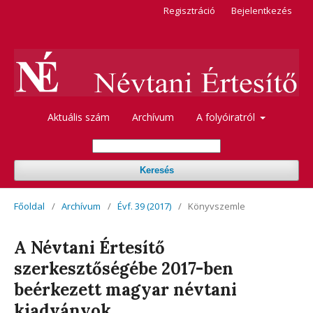
Regisztráció
Bejelentkezés
Aktuális szám
Archívum
A folyóiratról
Keresés
Főoldal
/
Archívum
/
Évf. 39 (2017)
/
Könyvszemle
A Névtani Értesítő
szerkesztőségébe 2017-ben
beérkezett magyar névtani
kiadványok