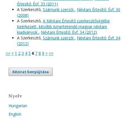
Értesítő: Évf. 33 (2011)
A Szerkesztő,
Számunk szerzői
,
Névtani Értesítő: Évf. 30
(2008)
A Szerkesztő,
A Névtani Értesítő szerkesztőségébe
beérkezett, később ismertetendő magyar névtani
kiadványok
,
Névtani Értesítő: Évf. 34 (2012)
A Szerkesztő,
Számunk szerzői
,
Névtani Értesítő: Évf. 34
(2012)
<<
<
1
2
3
4
5
6
7
8
9
>
>>
Kézirat benyújtása
Nyelv
Hungarian
English