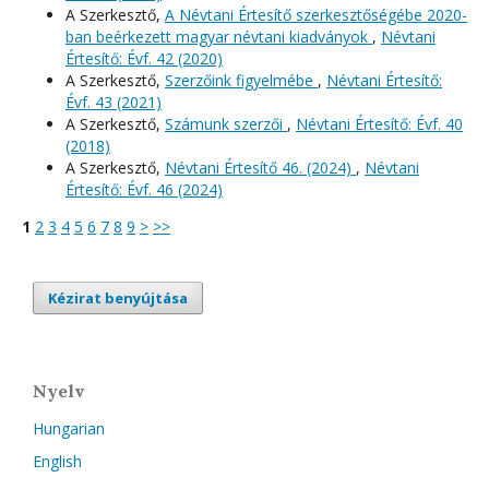
A Szerkesztő,
A Névtani Értesítő szerkesztőségébe 2020-
ban beérkezett magyar névtani kiadványok
,
Névtani
Értesítő: Évf. 42 (2020)
A Szerkesztő,
Szerzőink figyelmébe
,
Névtani Értesítő:
Évf. 43 (2021)
A Szerkesztő,
Számunk szerzői
,
Névtani Értesítő: Évf. 40
(2018)
A Szerkesztő,
Névtani Értesítő 46. (2024)
,
Névtani
Értesítő: Évf. 46 (2024)
1
2
3
4
5
6
7
8
9
>
>>
Kézirat benyújtása
Nyelv
Hungarian
English