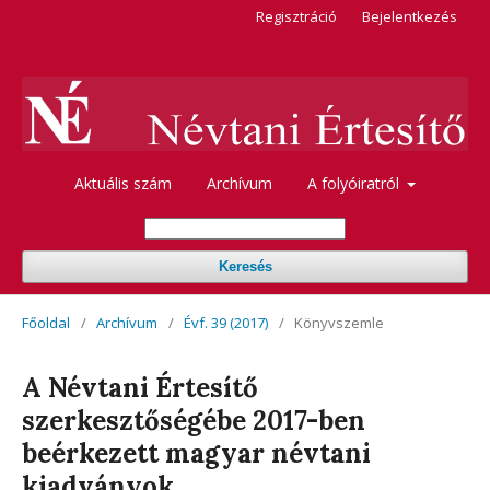
Regisztráció
Bejelentkezés
Aktuális szám
Archívum
A folyóiratról
Keresés
Főoldal
/
Archívum
/
Évf. 39 (2017)
/
Könyvszemle
A Névtani Értesítő
szerkesztőségébe 2017-ben
beérkezett magyar névtani
kiadványok