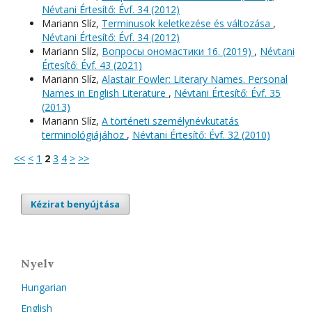
Névtani Értesítő: Évf. 34 (2012)
Mariann Slíz,
Terminusok keletkezése és változása
,
Névtani Értesítő: Évf. 34 (2012)
Mariann Slíz,
Вопросы oномастики 16. (2019)
,
Névtani
Értesítő: Évf. 43 (2021)
Mariann Slíz,
Alastair Fowler: Literary Names. Personal
Names in English Literature
,
Névtani Értesítő: Évf. 35
(2013)
Mariann Slíz,
A történeti személynévkutatás
terminológiájához
,
Névtani Értesítő: Évf. 32 (2010)
<<
<
1
2
3
4
>
>>
Kézirat benyújtása
Nyelv
Hungarian
English