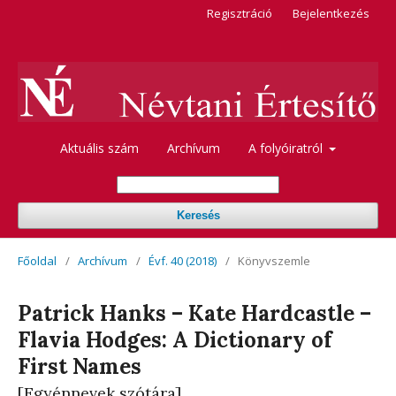
Regisztráció
Bejelentkezés
Aktuális szám
Archívum
A folyóiratról
Keresés
Főoldal
/
Archívum
/
Évf. 40 (2018)
/
Könyvszemle
Patrick Hanks – Kate Hardcastle –
Flavia Hodges: A Dictionary of
First Names
[Egyénnevek szótára]