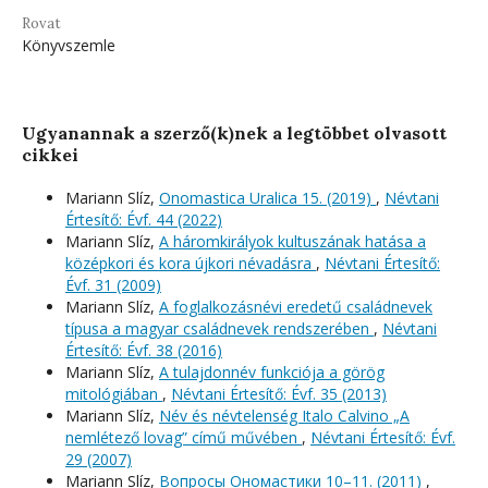
Rovat
Könyvszemle
Ugyanannak a szerző(k)nek a legtöbbet olvasott
cikkei
Mariann Slíz,
Onomastica Uralica 15. (2019)
,
Névtani
Értesítő: Évf. 44 (2022)
Mariann Slíz,
A háromkirályok kultuszának hatása a
középkori és kora újkori névadásra
,
Névtani Értesítő:
Évf. 31 (2009)
Mariann Slíz,
A foglalkozásnévi eredetű családnevek
típusa a magyar családnevek rendszerében
,
Névtani
Értesítő: Évf. 38 (2016)
Mariann Slíz,
A tulajdonnév funkciója a görög
mitológiában
,
Névtani Értesítő: Évf. 35 (2013)
Mariann Slíz,
Név és névtelenség Italo Calvino „A
nemlétező lovag” című művében
,
Névtani Értesítő: Évf.
29 (2007)
Mariann Slíz,
Вопросы Ономастики 10–11. (2011)
,