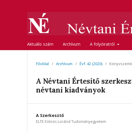
Aktuális szám
Archívum
A folyóiratról
Főoldal
/
Archívum
/
Évf. 42 (2020)
/
Könyvszeml
A Névtani Értesítő szerkes
névtani kiadványok
A Szerkesztő
ELTE Eötvös Loránd Tudományegyetem