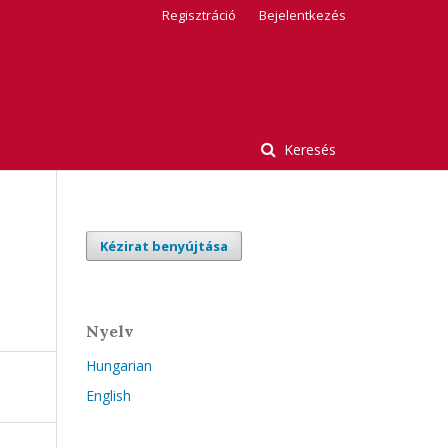
Regisztráció
Bejelentkezés
Keresés
Kézirat benyújtása
Nyelv
Hungarian
English