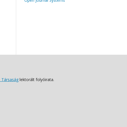
Open Journal Systems
 Társaság
lektorált folyóirata.