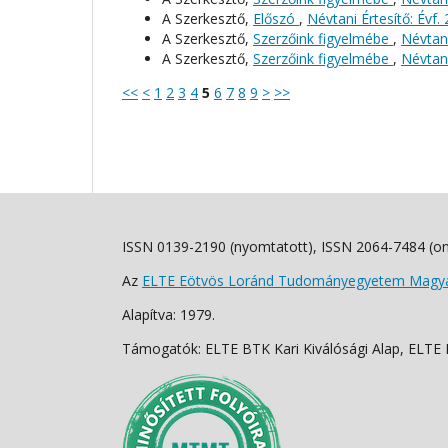
A Szerkesztő,
Előszó
,
Névtani Értesítő: Évf.
A Szerkesztő,
Szerzőink figyelmébe
,
Névtani
A Szerkesztő,
Szerzőink figyelmébe
,
Névtani
<<
<
1
2
3
4
5
6
7
8
9
>
>>
ISSN 0139-2190 (nyomtatott), ISSN 2064-7484 (on
Az
ELTE Eötvös Loránd Tudományegyetem Magyar
Alapítva: 1979.
Támogatók: ELTE BTK Kari Kiválósági Alap, ELTE Fo