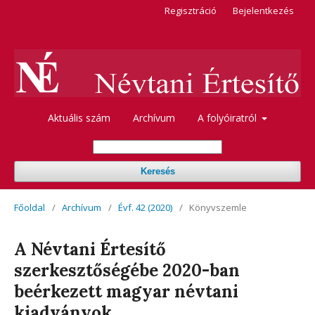
Regisztráció
Bejelentkezés
Aktuális szám
Archívum
A folyóiratról
Keresés
Főoldal
/
Archívum
/
Évf. 42 (2020)
/
Könyvszemle
A Névtani Értesítő
szerkesztőségébe 2020-ban
beérkezett magyar névtani
kiadványok