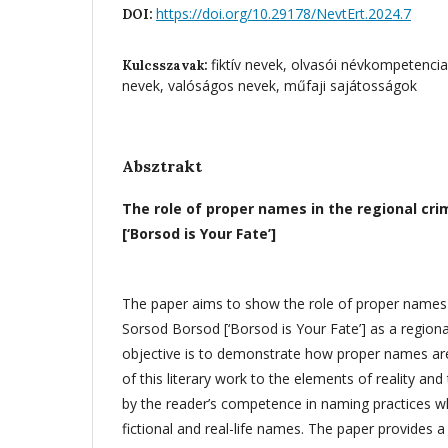
https://doi.org/10.29178/NevtErt.2024.7
DOI:
fiktív nevek, olvasói névkompetencia, 
Kulcsszavak:
nevek, valóságos nevek, műfaji sajátosságok
Absztrakt
The role of proper names in the regional cr
[‘Borsod is Your Fate’]
The paper aims to show the role of proper names i
Sorsod Borsod [‘Borsod is Your Fate’] as a regiona
objective is to demonstrate how proper names are
of this literary work to the elements of reality an
by the reader’s competence in naming practices w
fictional and real-life names. The paper provides a