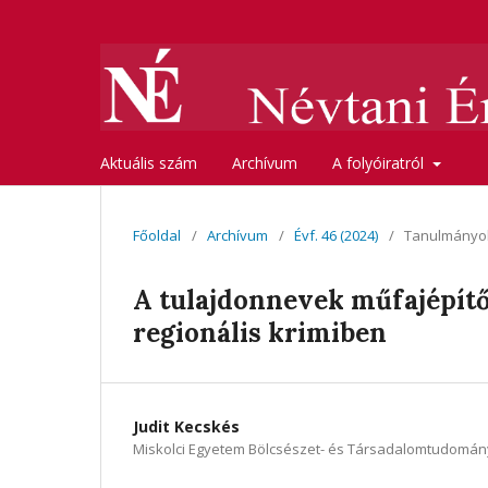
Aktuális szám
Archívum
A folyóiratról
Főoldal
/
Archívum
/
Évf. 46 (2024)
/
Tanulmányo
A tulajdonnevek műfajépítő
regionális krimiben
Judit Kecskés
Miskolci Egyetem Bölcsészet- és Társadalomtudomán