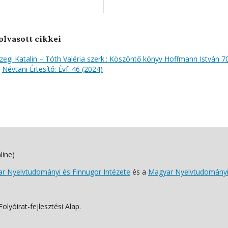
olvasott cikkei
egi Katalin – Tóth Valéria szerk.: Köszöntő könyv Hoffmann István 70
,
Névtani Értesítő: Évf. 46 (2024)
line)
 Nyelvtudományi és Finnugor Intézete
és a
Magyar Nyelvtudományi
lyóirat-fejlesztési Alap.