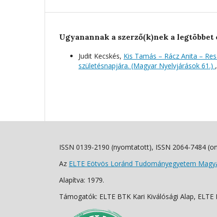
Ugyanannak a szerző(k)nek a legtöbbet 
Judit Kecskés,
Kis Tamás – Rácz Anita – Resz
születésnapjára. (Magyar Nyelvjárások 61.)
ISSN 0139-2190 (nyomtatott), ISSN 2064-7484 (on
Az
ELTE Eötvös Loránd Tudományegyetem Magyar
Alapítva: 1979.
Támogatók: ELTE BTK Kari Kiválósági Alap, ELTE Fo