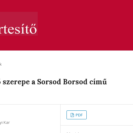
k
 szerepe a Sorsod Borsod című
PDF
yi Kar