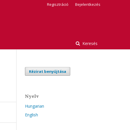
Regisztráció
Bejelentkezés
Keresés
Kézirat benyújtása
Nyelv
Hungarian
English