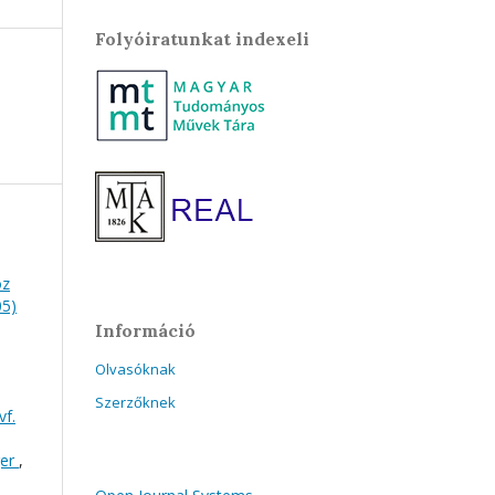
Folyóiratunkat indexeli
oz
05)
Információ
Olvasóknak
Szerzőknek
vf.
ger
,