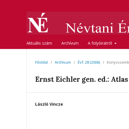
Aktuális szám
Archívum
A folyóiratról
Főoldal
/
Archívum
/
Évf. 28 (2006)
/
Könyvszeml
Ernst Eichler gen. ed.: Atl
László Vincze