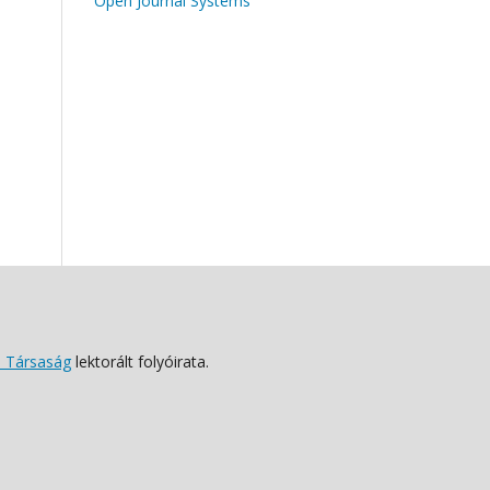
Open Journal Systems
 Társaság
lektorált folyóirata.