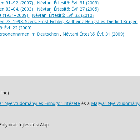
en 91–92. (2007)
,
Névtani Értesítő: Évf. 31 (2009)
en 83–84. (2003)
,
Névtani Értesítő: Évf. 27 (2005)
ke (1931−2009)
,
Névtani Értesítő: Évf. 32 (2010)
73. 1998. Szerk. Ernst Eichler, Karlheinz Hengst és Dietlind Krüger.
ő: Évf. 22 (2000)
ie Personennamen im Deutschen
,
Névtani Értesítő: Évf. 31 (2009)
line)
 Nyelvtudományi és Finnugor Intézete
és a
Magyar Nyelvtudományi
lyóirat-fejlesztési Alap.