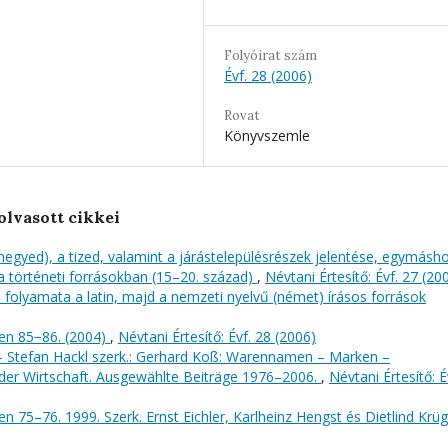
Folyóirat szám
Évf. 28 (2006)
Rovat
Könyvszemle
olvasott cikkei
 (negyed), a tized, valamint a járástelepülésrészek jelentése, egymásh
 történeti forrásokban (15–20. század)
,
Névtani Értesítő: Évf. 27 (20
si folyamata a latin, majd a nemzeti nyelvű (német) írásos források
en 85−86. (2004)
,
Névtani Értesítő: Évf. 28 (2006)
 – Stefan Hackl szerk.: Gerhard Koß: Warennamen – Marken –
 der Wirtschaft. Ausgewählte Beiträge 1976–2006.
,
Névtani Értesítő: É
 75–76. 1999. Szerk. Ernst Eichler, Karlheinz Hengst és Dietlind Krü