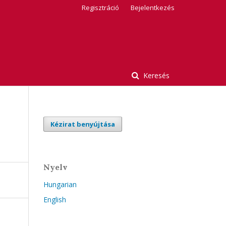
Regisztráció
Bejelentkezés
Keresés
Kézirat benyújtása
Nyelv
Hungarian
English