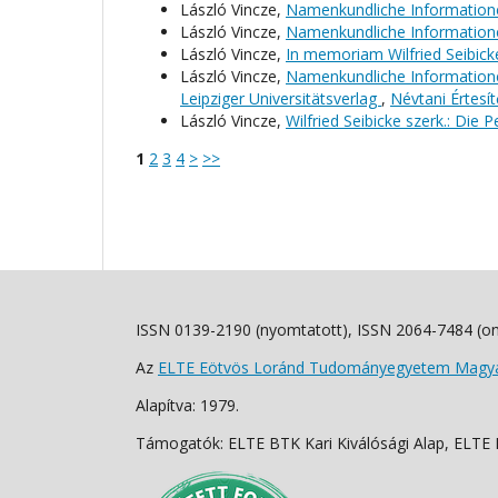
László Vincze,
Namenkundliche Information
László Vincze,
Namenkundliche Information
László Vincze,
In memoriam Wilfried Seibic
László Vincze,
Namenkundliche Informationen 
Leipziger Universitätsverlag
,
Névtani Értesít
László Vincze,
Wilfried Seibicke szerk.: D
1
2
3
4
>
>>
ISSN 0139-2190 (nyomtatott), ISSN 2064-7484 (on
Az
ELTE Eötvös Loránd Tudományegyetem Magyar
Alapítva: 1979.
Támogatók: ELTE BTK Kari Kiválósági Alap, ELTE Fo