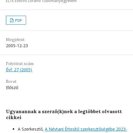
ELTE Eötvös Loránd Tudományegyetem
PDF
Megjelent
2005-12-23
Folyóirat szám
Évf. 27 (2005)
Rovat
Előszó
Ugyanannak a szerző(k)nek a legtöbbet olvasott
cikkei
A Szerkesztő,
A Névtani Értesítő szerkesztőségébe 2023-