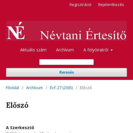
Regisztráció
Bejelentkezés
Aktuális szám
Archívum
A folyóiratról
Keresés
Főoldal
/
Archívum
/
Évf. 27 (2005)
/
Előszó
Előszó
A Szerkesztő