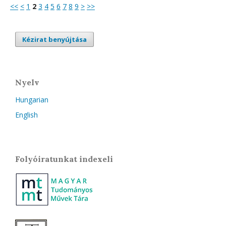
<<
<
1
2
3
4
5
6
7
8
9
>
>>
Kézirat benyújtása
Nyelv
Hungarian
English
Folyóiratunkat indexeli