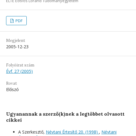
ELTE Eötvös Loránd Tudományegyetem
PDF
Megjelent
2005-12-23
Folyóirat szám
Évf. 27 (2005)
Rovat
Előszó
Ugyanannak a szerző(k)nek a legtöbbet olvasott
cikkei
A Szerkesztő,
Névtani Értesítő 20. (1998)
,
Névtani