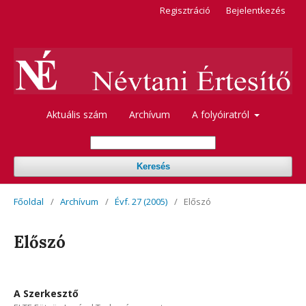
Regisztráció
Bejelentkezés
Aktuális szám
Archívum
A folyóiratról
Keresés
Főoldal
/
Archívum
/
Évf. 27 (2005)
/
Előszó
Előszó
A Szerkesztő