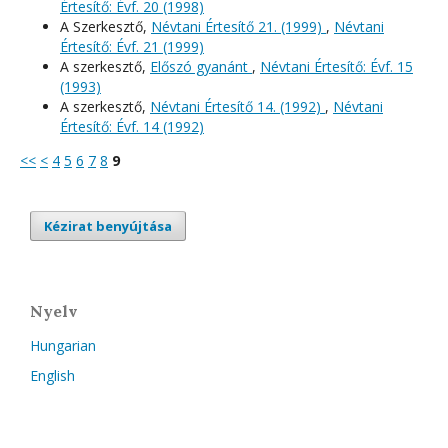
Értesítő: Évf. 20 (1998)
A Szerkesztő,
Névtani Értesítő 21. (1999)
,
Névtani
Értesítő: Évf. 21 (1999)
A szerkesztő,
Előszó gyanánt
,
Névtani Értesítő: Évf. 15
(1993)
A szerkesztő,
Névtani Értesítő 14. (1992)
,
Névtani
Értesítő: Évf. 14 (1992)
<<
<
4
5
6
7
8
9
Kézirat benyújtása
Nyelv
Hungarian
English