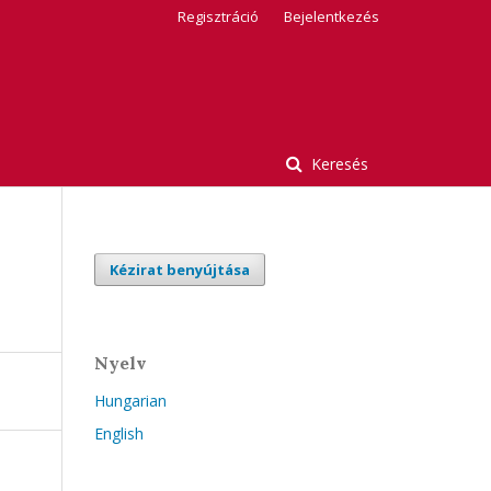
Regisztráció
Bejelentkezés
Keresés
Kézirat benyújtása
Nyelv
Hungarian
English