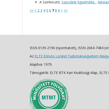
A Szerkesztő,
Szerzőink figyelmébe
,
Névtani
<<
<
2
3
4
5
6
7
8
9
>
>>
ISSN 0139-2190 (nyomtatott), ISSN 2064-7484 (on
Az
ELTE Eötvös Loránd Tudományegyetem Magyar
Alapítva: 1979.
Támogatók: ELTE BTK Kari Kiválósági Alap, ELTE Fo