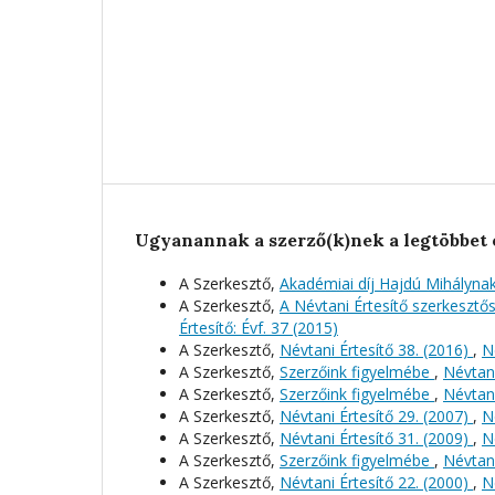
Ugyanannak a szerző(k)nek a legtöbbet 
A Szerkesztő,
Akadémiai díj Hajdú Mihályna
A Szerkesztő,
A Névtani Értesítő szerkeszt
Értesítő: Évf. 37 (2015)
A Szerkesztő,
Névtani Értesítő 38. (2016)
,
N
A Szerkesztő,
Szerzőink figyelmébe
,
Névtani
A Szerkesztő,
Szerzőink figyelmébe
,
Névtani
A Szerkesztő,
Névtani Értesítő 29. (2007)
,
N
A Szerkesztő,
Névtani Értesítő 31. (2009)
,
N
A Szerkesztő,
Szerzőink figyelmébe
,
Névtani
A Szerkesztő,
Névtani Értesítő 22. (2000)
,
N