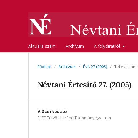
Aktuális szám
Archívum
A folyóiratról
Főoldal
/
Archívum
/
Évf. 27 (2005)
/
Teljes szám
Névtani Értesítő 27. (2005)
A Szerkesztő
ELTE Eötvös Loránd Tudományegyetem