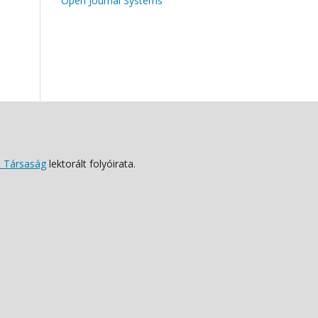
Open Journal Systems
 Társaság
lektorált folyóirata.