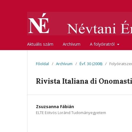
Aktuális szám
Archívum
A folyóiratról
Főoldal
/
Archívum
/
Évf. 30 (2008)
/
Folyóiratsze
Rivista Italiana di Onomasti
Zsuzsanna Fábián
ELTE Eötvös Loránd Tudományegyetem