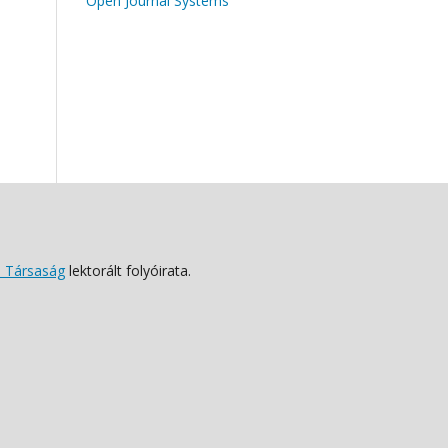
Open Journal Systems
 Társaság
lektorált folyóirata.