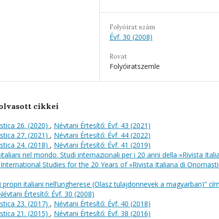
Folyóirat szám
Évf. 30 (2008)
Rovat
Folyóiratszemle
olvasott cikkei
stica 26. (2020)
,
Névtani Értesítő: Évf. 43 (2021)
stica 27. (2021)
,
Névtani Értesítő: Évf. 44 (2022)
stica 24. (2018)
,
Névtani Értesítő: Évf. 41 (2019)
italiani nel mondo. Studi internazionali per i 20 anni della »Rivista Itali
International Studies for the 20 Years of »Rivista Italiana di Onomast
ropri italiani nell’ungherese (Olasz tulajdonnevek a magyarban)” cí
Névtani Értesítő: Évf. 30 (2008)
stica 23. (2017)
,
Névtani Értesítő: Évf. 40 (2018)
stica 21. (2015)
,
Névtani Értesítő: Évf. 38 (2016)