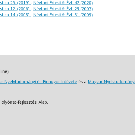
stica 25. (2019)
,
Névtani Értesítő: Évf. 42 (2020)
stica 12. (2006)
,
Névtani Értesítő: Évf. 29 (2007)
stica 14. (2008)
,
Névtani Értesítő: Évf. 31 (2009)
line)
 Nyelvtudományi és Finnugor Intézete
és a
Magyar Nyelvtudományi
lyóirat-fejlesztési Alap.