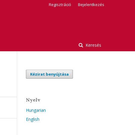
Regisztráció
Bejelentkezés
Keresés
Kézirat benyújtása
Nyelv
Hungarian
English