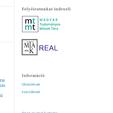
Folyóiratunkat indexeli
Információ
ana
Olvasóknak
ica«
Szerzőknek
mű