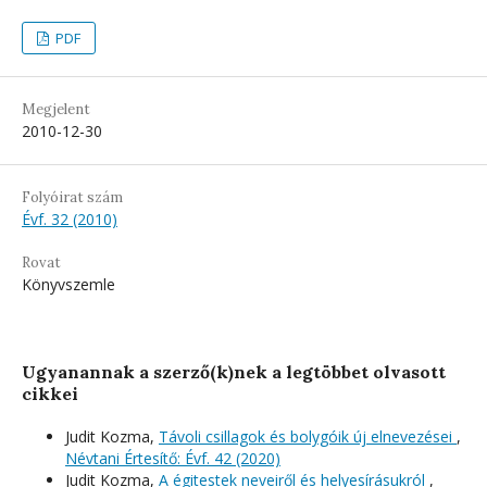
PDF
Megjelent
2010-12-30
Folyóirat szám
Évf. 32 (2010)
Rovat
Könyvszemle
Ugyanannak a szerző(k)nek a legtöbbet olvasott
cikkei
Judit Kozma,
Távoli csillagok és bolygóik új elnevezései
,
Névtani Értesítő: Évf. 42 (2020)
Judit Kozma,
A égitestek neveiről és helyesírásukról
,