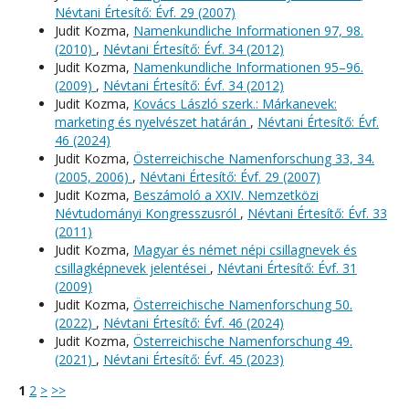
Névtani Értesítő: Évf. 29 (2007)
Judit Kozma,
Namenkundliche Informationen 97, 98.
(2010)
,
Névtani Értesítő: Évf. 34 (2012)
Judit Kozma,
Namenkundliche Informationen 95–96.
(2009)
,
Névtani Értesítő: Évf. 34 (2012)
Judit Kozma,
Kovács László szerk.: Márkanevek:
marketing és nyelvészet határán
,
Névtani Értesítő: Évf.
46 (2024)
Judit Kozma,
Österreichische Namenforschung 33, 34.
(2005, 2006)
,
Névtani Értesítő: Évf. 29 (2007)
Judit Kozma,
Beszámoló a XXIV. Nemzetközi
Névtudományi Kongresszusról
,
Névtani Értesítő: Évf. 33
(2011)
Judit Kozma,
Magyar és német népi csillagnevek és
csillagképnevek jelentései
,
Névtani Értesítő: Évf. 31
(2009)
Judit Kozma,
Österreichische Namenforschung 50.
(2022)
,
Névtani Értesítő: Évf. 46 (2024)
Judit Kozma,
Österreichische Namenforschung 49.
(2021)
,
Névtani Értesítő: Évf. 45 (2023)
1
2
>
>>