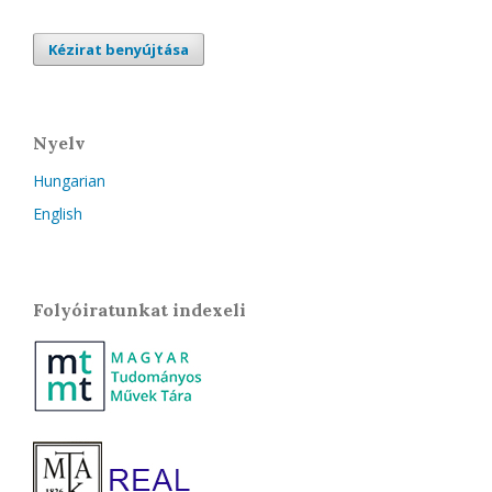
Kézirat benyújtása
Nyelv
Hungarian
English
Folyóiratunkat indexeli