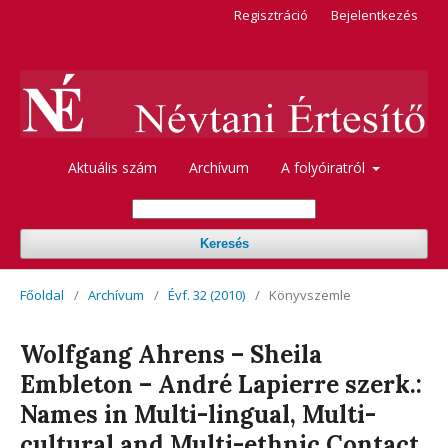
Regisztráció
Bejelentkezés
Aktuális szám
Archívum
A folyóiratról
Keresés
Főoldal
/
Archívum
/
Évf. 32 (2010)
/
Könyvszemle
Wolfgang Ahrens – Sheila
Embleton – André Lapierre szerk.:
Names in Multi-lingual, Multi-
cultural and Multi-ethnic Contact.