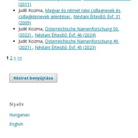
(2011)
Judit Kozma,
Magyar és német népi csillagnevek és
csillagképnevek jelentései
,
Névtani Értesítő: Évf. 31
(2009)
Judit Kozma,
Österreichische Namenforschung 50.
(2022)
,
Névtani Értesítő: Évf. 46 (2024)
Judit Kozma,
Österreichische Namenforschung 49.
(2021)
,
Névtani Értesítő: Évf. 45 (2023)
1
2
>
>>
Kézirat benyújtása
Nyelv
Hungarian
English