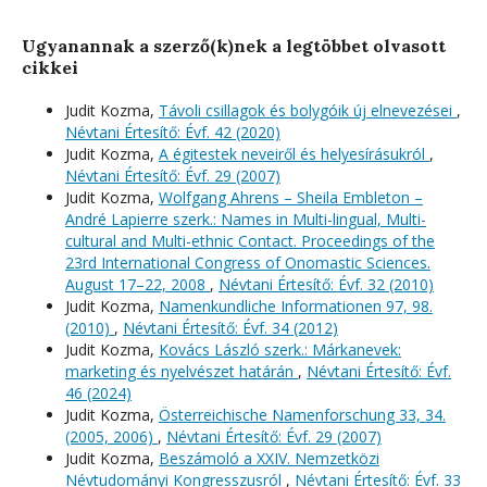
Ugyanannak a szerző(k)nek a legtöbbet olvasott
cikkei
Judit Kozma,
Távoli csillagok és bolygóik új elnevezései
,
Névtani Értesítő: Évf. 42 (2020)
Judit Kozma,
A égitestek neveiről és helyesírásukról
,
Névtani Értesítő: Évf. 29 (2007)
Judit Kozma,
Wolfgang Ahrens – Sheila Embleton –
André Lapierre szerk.: Names in Multi-lingual, Multi-
cultural and Multi-ethnic Contact. Proceedings of the
23rd International Congress of Onomastic Sciences.
August 17–22, 2008
,
Névtani Értesítő: Évf. 32 (2010)
Judit Kozma,
Namenkundliche Informationen 97, 98.
(2010)
,
Névtani Értesítő: Évf. 34 (2012)
Judit Kozma,
Kovács László szerk.: Márkanevek:
marketing és nyelvészet határán
,
Névtani Értesítő: Évf.
46 (2024)
Judit Kozma,
Österreichische Namenforschung 33, 34.
(2005, 2006)
,
Névtani Értesítő: Évf. 29 (2007)
Judit Kozma,
Beszámoló a XXIV. Nemzetközi
Névtudományi Kongresszusról
,
Névtani Értesítő: Évf. 33