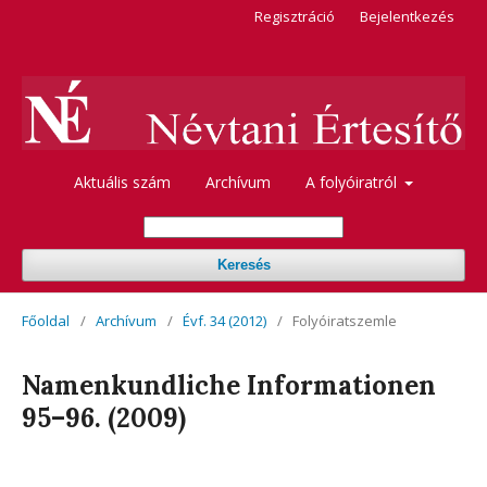
Regisztráció
Bejelentkezés
Aktuális szám
Archívum
A folyóiratról
Keresés
Főoldal
/
Archívum
/
Évf. 34 (2012)
/
Folyóiratszemle
Namenkundliche Informationen
95–96. (2009)