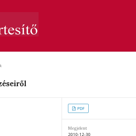
k
zéseiről
PDF
Megjelent
2010-12-30