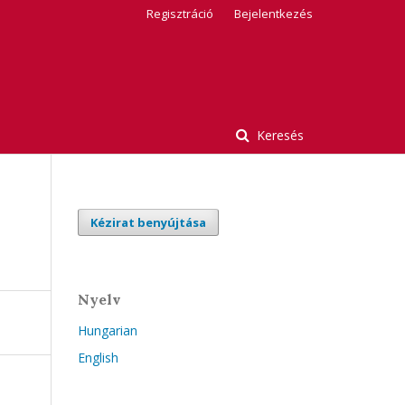
Regisztráció
Bejelentkezés
Keresés
Kézirat benyújtása
Nyelv
Hungarian
English