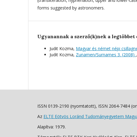
(transliteration, hyphenation, upper and lower-case
forms suggested by astronomers.
Ugyanannak a szerző(k)nek a legtöbbet 
Judit Kozma,
Magyar és német népi csillagne
Judit Kozma,
Zunamen/Surnames 3. (2008)
ISSN 0139-2190 (nyomtatott), ISSN 2064-7484 (on
Az
ELTE Eötvös Loránd Tudományegyetem Magyar
Alapítva: 1979.