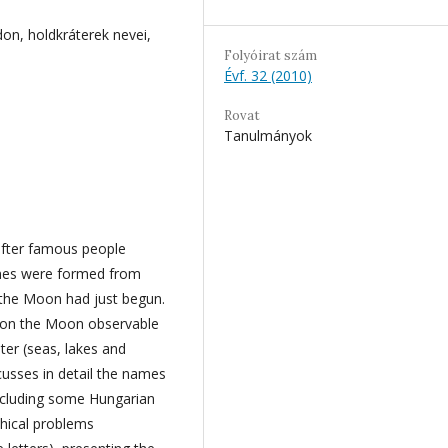
don, holdkráterek nevei,
Folyóirat szám
Évf. 32 (2010)
Rovat
Tanulmányok
fter famous people
ames were formed from
the Moon had just begun.
s on the Moon observable
er (seas, lakes and
usses in detail the names
including some Hungarian
phical problems