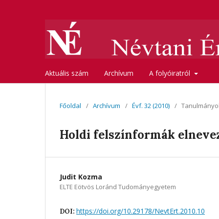
Aktuális szám
Archívum
A folyóiratról
Főoldal
/
Archívum
/
Évf. 32 (2010)
/
Tanulmányo
Holdi felszínformák elneve
Judit Kozma
ELTE Eötvös Loránd Tudományegyetem
https://doi.org/10.29178/NevtErt.2010.10
DOI: