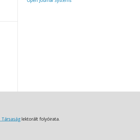
Open Journal Systems
 Társaság
lektorált folyóirata.