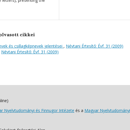
 letters), presenting the
olvasott cikkei
vek és csillagképnevek jelentései
,
Névtani Értesítő: Évf. 31 (2009)
,
Névtani Értesítő: Évf. 31 (2009)
line)
 Nyelvtudományi és Finnugor Intézete
és a
Magyar Nyelvtudományi