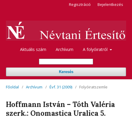
Regisztráció
Bejelentkezés
Aktuális szám
Archívum
A folyóiratról
Keresés
Főoldal
/
Archívum
/
Évf. 31 (2009)
/
Folyóiratszemle
Hoffmann István – Tóth Valéria
szerk.: Onomastica Uralica 5.