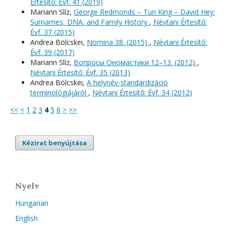
Értesítő: Évf. 41 (2019)
Mariann Slíz,
George Redmonds – Turi King – David Hey:
Surnames, DNA, and Family History
,
Névtani Értesítő:
Évf. 37 (2015)
Andrea Bölcskei,
Nomina 38. (2015)
,
Névtani Értesítő:
Évf. 39 (2017)
Mariann Slíz,
Вопросы Ономастики 12–13. (2012)
,
Névtani Értesítő: Évf. 35 (2013)
Andrea Bölcskei,
A helynév-standardizáció
terminológiájáról
,
Névtani Értesítő: Évf. 34 (2012)
<<
<
1
2
3
4
5
6
>
>>
Kézirat benyújtása
Nyelv
Hungarian
English