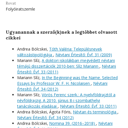
Rovat
Folyóiratszemle
Ugyanannak a szerző(k)nek a legtöbbet olvasott
cikkei
Andrea Bölcskei,
Tóth Valéria: Településnevek
változástipológiája
,
Névtani Értesítő: Évf. 31 (2009)
Mariann Slíz,
A doktori iskolákban megvédett névtani
témájú disszertációk 2010-ben: Slíz Mariann
,
Névtani
Értesítő: Évf. 33 (2011)
Mariann Slíz,
In the Beginning was the Name. Selected
Essays by Professor W. F. H. Nicolaisen
,
Névtani
Értesítő: Évf. 34 (2012)
Mariann Slíz,
Vörös Ferenc szerk.: A nyelvföldrajztól a
névföldrajzig. A 2010. június 8-i szombathelyi
tanácskozás eladásai
,
Névtani Értesítő: Évf. 33 (2011)
Andrea Bölcskei, Ágota Fóris,
Névtan és terminológia
,
Névtani Értesítő: Évf. 34 (2012)
Andrea Bölcskei,
Nomina 39. (2016–2018)
,
Névtani