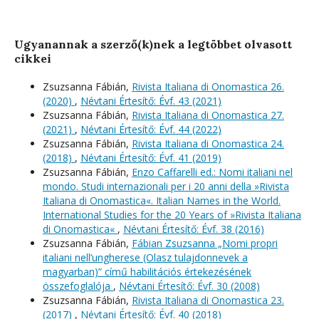
Ugyanannak a szerző(k)nek a legtöbbet olvasott
cikkei
Zsuzsanna Fábián,
Rivista Italiana di Onomastica 26.
(2020)
,
Névtani Értesítő: Évf. 43 (2021)
Zsuzsanna Fábián,
Rivista Italiana di Onomastica 27.
(2021)
,
Névtani Értesítő: Évf. 44 (2022)
Zsuzsanna Fábián,
Rivista Italiana di Onomastica 24.
(2018)
,
Névtani Értesítő: Évf. 41 (2019)
Zsuzsanna Fábián,
Enzo Caffarelli ed.: Nomi italiani nel
mondo. Studi internazionali per i 20 anni della »Rivista
Italiana di Onomastica«. Italian Names in the World.
International Studies for the 20 Years of »Rivista Italiana
di Onomastica«
,
Névtani Értesítő: Évf. 38 (2016)
Zsuzsanna Fábián,
Fábian Zsuzsanna „Nomi propri
italiani nell’ungherese (Olasz tulajdonnevek a
magyarban)” című habilitációs értekezésének
összefoglalója
,
Névtani Értesítő: Évf. 30 (2008)
Zsuzsanna Fábián,
Rivista Italiana di Onomastica 23.
(2017)
,
Névtani Értesítő: Évf. 40 (2018)