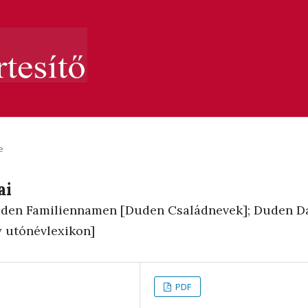
e
ai
uden Familiennamen [Duden Családnevek]; Duden D
 utónévlexikon]
PDF