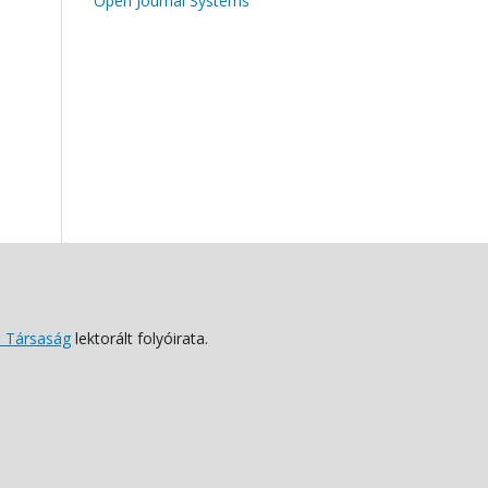
Open Journal Systems
 Társaság
lektorált folyóirata.