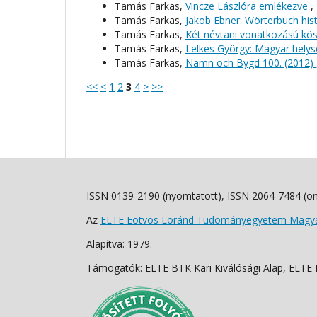
Tamás Farkas,
Vincze Lászlóra emlékezve
,
Tamás Farkas,
Jakob Ebner: Wörterbuch hi
Tamás Farkas,
Két névtani vonatkozású kös
Tamás Farkas,
Lelkes György: Magyar hely
Tamás Farkas,
Namn och Bygd 100. (2012)
<<
<
1
2
3
4
>
>>
ISSN 0139-2190 (nyomtatott), ISSN 2064-7484 (on
Az
ELTE Eötvös Loránd Tudományegyetem Magyar
Alapítva: 1979.
Támogatók: ELTE BTK Kari Kiválósági Alap, ELTE Fo