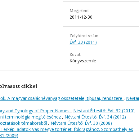
Megjelent
2011-12-30
Folyóirat szám
Évf. 33 (2011)
Rovat
Könyvszemle
olvasott cikkei
tok. A magyar családnévanyag összetétele, típusai, rendszere
,
Névta
ory and Typology of Proper Names
,
Névtani Értesítő: Évf. 32 (2010)
i terminológia megítéléséhez
,
Névtani Értesítő: Évf. 34 (2012)
ltoztatások témaköréből
,
Névtani Értesítő: Évf. 30 (2008)
 Térképi adatok Vas megye történeti földrajzához. Szombathely és
 31 (2009)