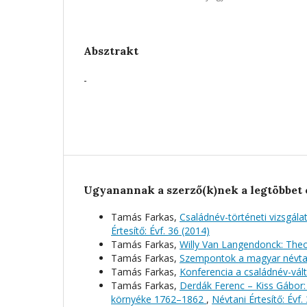
Absztrakt
-
Ugyanannak a szerző(k)nek a legtöbbet 
Tamás Farkas,
Családnév-történeti vizsgála
Értesítő: Évf. 36 (2014)
Tamás Farkas,
Willy Van Langendonck: The
Tamás Farkas,
Szempontok a magyar névtan
Tamás Farkas,
Konferencia a családnév-vá
Tamás Farkas,
Derdák Ferenc – Kiss Gábor:
környéke 1762–1862
,
Névtani Értesítő: Évf.