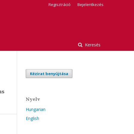
Regisztráció
Bejelentkezés
Keresés
Kézirat benyújtása
as
Nyelv
Hungarian
English