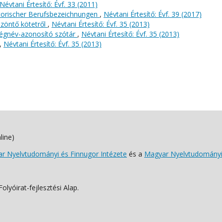
Névtani Értesítő: Évf. 33 (2011)
storischer Berufsbezeichnungen
,
Névtani Értesítő: Évf. 39 (2017)
zöntő kötetről
,
Névtani Értesítő: Évf. 35 (2013)
ségnév-azonosító szótár
,
Névtani Értesítő: Évf. 35 (2013)
,
Névtani Értesítő: Évf. 35 (2013)
line)
 Nyelvtudományi és Finnugor Intézete
és a
Magyar Nyelvtudományi
lyóirat-fejlesztési Alap.