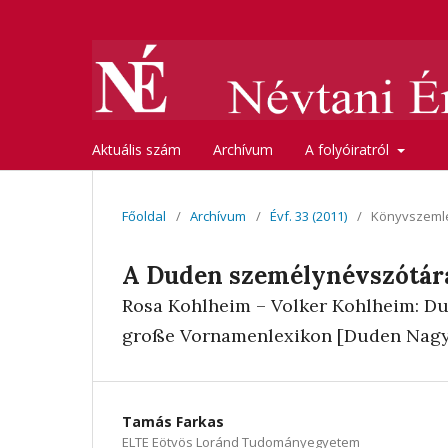
Aktuális szám
Archívum
A folyóiratról
Főoldal
/
Archívum
/
Évf. 33 (2011)
/
Könyvszeml
A Duden személynévszótár
Rosa Kohlheim – Volker Kohlheim: D
große Vornamenlexikon [Duden Nagy
Tamás Farkas
ELTE Eötvös Loránd Tudományegyetem