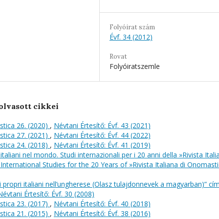
Folyóirat szám
Évf. 34 (2012)
Rovat
Folyóiratszemle
olvasott cikkei
stica 26. (2020)
,
Névtani Értesítő: Évf. 43 (2021)
stica 27. (2021)
,
Névtani Értesítő: Évf. 44 (2022)
stica 24. (2018)
,
Névtani Értesítő: Évf. 41 (2019)
italiani nel mondo. Studi internazionali per i 20 anni della »Rivista Itali
International Studies for the 20 Years of »Rivista Italiana di Onomast
ropri italiani nell’ungherese (Olasz tulajdonnevek a magyarban)” cí
Névtani Értesítő: Évf. 30 (2008)
stica 23. (2017)
,
Névtani Értesítő: Évf. 40 (2018)
stica 21. (2015)
,
Névtani Értesítő: Évf. 38 (2016)