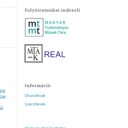
Folyóiratunkat indexeli
Információ
ana
Olvasóknak
ica«
Szerzőknek
mű