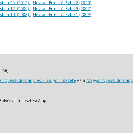
stica 25. (2019)
,
Névtani Értesítő: Évf. 42 (2020)
stica 12. (2006)
,
Névtani Értesítő: Évf. 29 (2007)
stica 14. (2008)
,
Névtani Értesítő: Évf. 31 (2009)
line)
 Nyelvtudományi és Finnugor Intézete
és a
Magyar Nyelvtudományi
lyóirat-fejlesztési Alap.