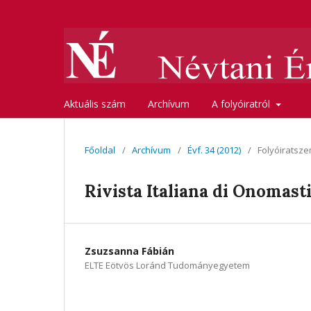
Aktuális szám
Archívum
A folyóiratról
Főoldal
/
Archívum
/
Évf. 34 (2012)
/
Folyóiratsze
Rivista Italiana di Onomastic
Zsuzsanna Fábián
ELTE Eötvös Loránd Tudományegyetem