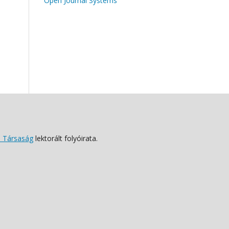
Open Journal Systems
 Társaság
lektorált folyóirata.