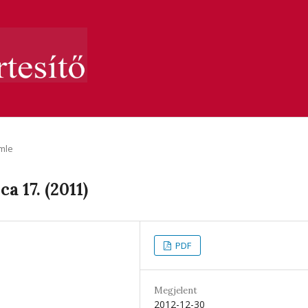
mle
a 17. (2011)
PDF
Megjelent
2012-12-30