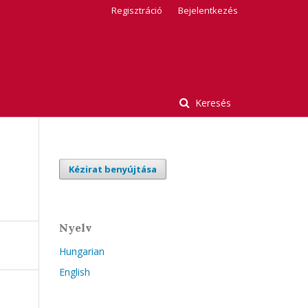
Regisztráció
Bejelentkezés
Keresés
Kézirat benyújtása
Nyelv
Hungarian
English