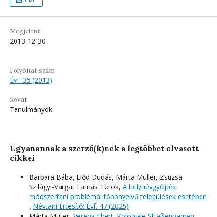
Megjelent
2013-12-30
Folyóirat szám
Évf. 35 (2013)
Rovat
Tanulmányok
Ugyanannak a szerző(k)nek a legtöbbet olvasott
cikkei
Barbara Bába, Előd Dudás, Márta Müller, Zsuzsa
Szilágyi-Varga, Tamás Török,
A helynévgyűjtés
módszertani problémái többnyelvű települések esetében
,
Névtani Értesítő: Évf. 47 (2025)
Márta Müller,
Verena Ebert: Koloniale Straßennamen.