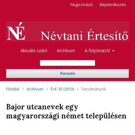
Regisztráció
Bejelentkezés
Aktuális szám
Archívum
A folyóiratról
Keresés
Főoldal
/
Archívum
/
Évf. 35 (2013)
/
Tanulmányok
Bajor utcanevek egy
magyarországi német településen