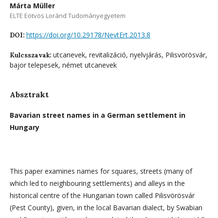
Márta Müller
ELTE Eötvös Loránd Tudományegyetem
https://doi.org/10.29178/NevtErt.2013.8
DOI:
utcanevek, revitalizáció, nyelvjárás, Pilisvörösvár,
Kulcsszavak:
bajor telepesek, német utcanevek
Absztrakt
Bavarian street names in a German settlement in
Hungary
This paper examines names for squares, streets (many of
which led to neighbouring settlements) and alleys in the
historical centre of the Hungarian town called Pilisvörösvár
(Pest County), given, in the local Bavarian dialect, by Swabian