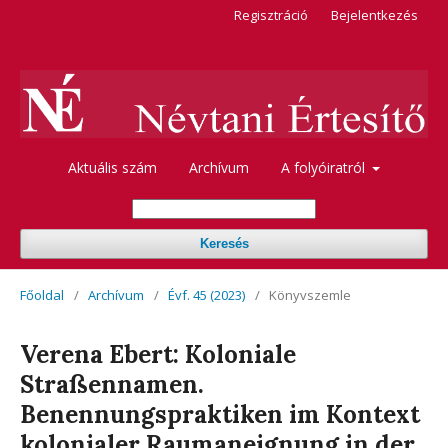
Regisztráció
Bejelentkezés
Aktuális szám
Archívum
A folyóiratról
Keresés
Főoldal
/
Archívum
/
Évf. 45 (2023)
/
Könyvszemle
Verena Ebert: Koloniale
Straßennamen.
Benennungspraktiken im Kontext
kolonialer Raumaneignung in der