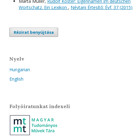
Márta Müller,
Rudolf Köster: Eigennamen im deutschen
Wortschatz. Ein Lexikon
,
Névtani Értesítő: Évf. 37 (2015)
Kézirat benyújtása
Nyelv
Hungarian
English
Folyóiratunkat indexeli