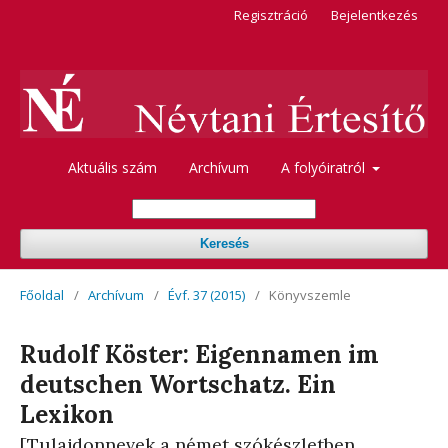
Regisztráció
Bejelentkezés
Aktuális szám
Archívum
A folyóiratról
Keresés
Főoldal
/
Archívum
/
Évf. 37 (2015)
/
Könyvszemle
Rudolf Köster: Eigennamen im
deutschen Wortschatz. Ein
Lexikon
[Tulajdonnevek a német szókészletben.