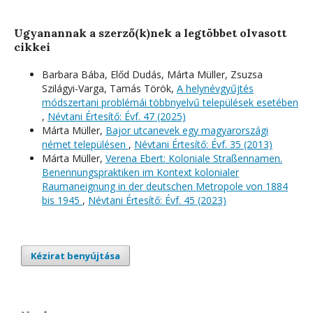
Ugyanannak a szerző(k)nek a legtöbbet olvasott
cikkei
Barbara Bába, Előd Dudás, Márta Müller, Zsuzsa
Szilágyi-Varga, Tamás Török,
A helynévgyűjtés
módszertani problémái többnyelvű települések esetében
,
Névtani Értesítő: Évf. 47 (2025)
Márta Müller,
Bajor utcanevek egy magyarországi
német településen
,
Névtani Értesítő: Évf. 35 (2013)
Márta Müller,
Verena Ebert: Koloniale Straßennamen.
Benennungspraktiken im Kontext kolonialer
Raumaneignung in der deutschen Metropole von 1884
bis 1945
,
Névtani Értesítő: Évf. 45 (2023)
Kézirat benyújtása