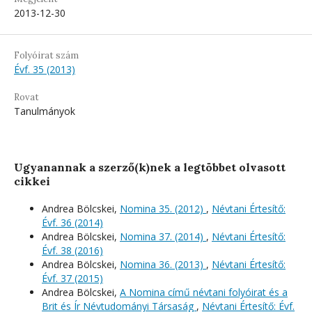
2013-12-30
Folyóirat szám
Évf. 35 (2013)
Rovat
Tanulmányok
Ugyanannak a szerző(k)nek a legtöbbet olvasott
cikkei
Andrea Bölcskei,
Nomina 35. (2012)
,
Névtani Értesítő:
Évf. 36 (2014)
Andrea Bölcskei,
Nomina 37. (2014)
,
Névtani Értesítő:
Évf. 38 (2016)
Andrea Bölcskei,
Nomina 36. (2013)
,
Névtani Értesítő:
Évf. 37 (2015)
Andrea Bölcskei,
A Nomina című névtani folyóirat és a
Brit és Ír Névtudományi Társaság
,
Névtani Értesítő: Évf.