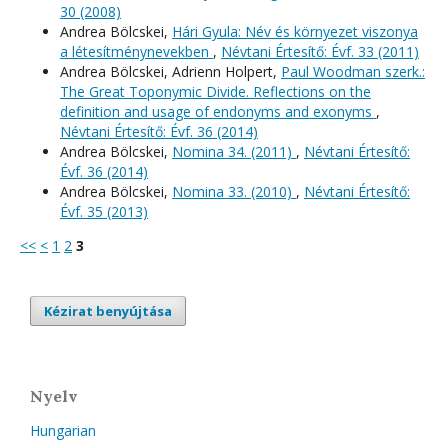
30 (2008)
Andrea Bölcskei,
Hári Gyula: Név és környezet viszonya
a létesítménynevekben
,
Névtani Értesítő: Évf. 33 (2011)
Andrea Bölcskei, Adrienn Holpert,
Paul Woodman szerk.:
The Great Toponymic Divide. Reflections on the
definition and usage of endonyms and exonyms
,
Névtani Értesítő: Évf. 36 (2014)
Andrea Bölcskei,
Nomina 34. (2011)
,
Névtani Értesítő:
Évf. 36 (2014)
Andrea Bölcskei,
Nomina 33. (2010)
,
Névtani Értesítő:
Évf. 35 (2013)
<<
<
1
2
3
Kézirat benyújtása
Nyelv
Hungarian