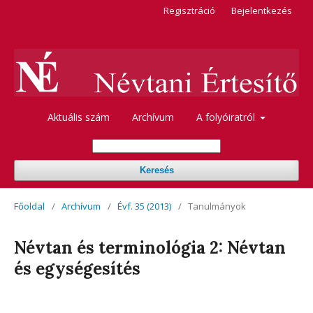
Regisztráció
Bejelentkezés
Aktuális szám
Archívum
A folyóiratról
Keresés
Főoldal
/
Archívum
/
Évf. 35 (2013)
/
Tanulmányok
Névtan és terminológia 2: Névtan
és egységesítés