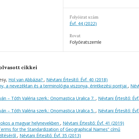
Folyóirat szám
Évf. 44 (2022)
Rovat
Folyóiratszemle
olvasott cikkei
esy,
Hol van Abbázia?
,
Névtani Értesítő: Évf. 40 (2018)
, a nevezéktan és a terminológia viszonya, érintkezési pontjai
,
Név
án – Tóth Valéria szerk.: Onomastica Uralica 7.
,
Névtani Értesítő: Évf
án – Tóth Valéria szerk.: Onomastica Uralica 5.
,
Névtani Értesítő: Évf
rtokos a magyar helynevekben
,
Névtani Értesítő: Évf. 41 (2019)
erms for the Standardization of Geographical Names” című
zítéséről
,
Névtani Értesítő: Évf. 35 (2013)