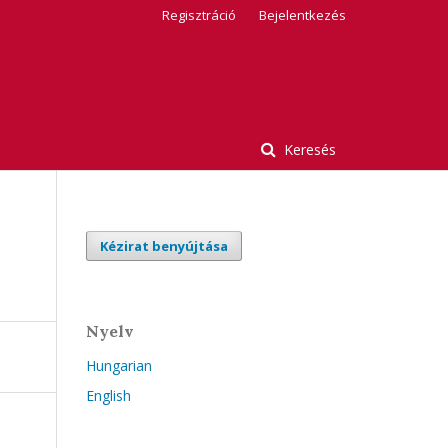
Regisztráció
Bejelentkezés
Keresés
Kézirat benyújtása
Nyelv
Hungarian
English