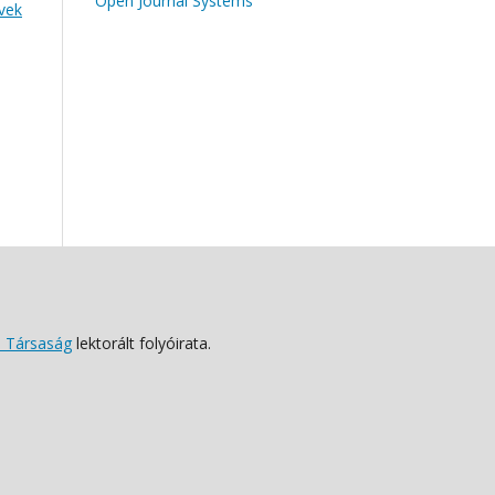
Open Journal Systems
evek
 Társaság
lektorált folyóirata.