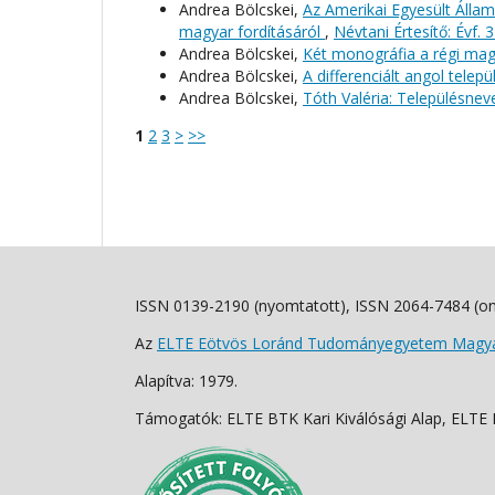
Andrea Bölcskei,
Az Amerikai Egyesült Állam
magyar fordításáról
,
Névtani Értesítő: Évf. 
Andrea Bölcskei,
Két monográfia a régi ma
Andrea Bölcskei,
A differenciált angol telep
Andrea Bölcskei,
Tóth Valéria: Településnev
1
2
3
>
>>
ISSN 0139-2190 (nyomtatott), ISSN 2064-7484 (on
Az
ELTE Eötvös Loránd Tudományegyetem Magyar
Alapítva: 1979.
Támogatók: ELTE BTK Kari Kiválósági Alap, ELTE Fo