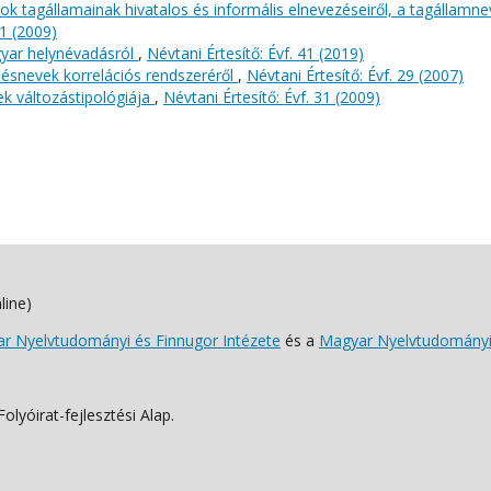
ok tagállamainak hivatalos és informális elnevezéseiről, a tagállamn
31 (2009)
gyar helynévadásról
,
Névtani Értesítő: Évf. 41 (2019)
ülésnevek korrelációs rendszeréről
,
Névtani Értesítő: Évf. 29 (2007)
ek változástipológiája
,
Névtani Értesítő: Évf. 31 (2009)
line)
 Nyelvtudományi és Finnugor Intézete
és a
Magyar Nyelvtudományi
lyóirat-fejlesztési Alap.