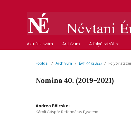
Aktuális szám
Archívum
A folyóiratról
Főoldal
/
Archívum
/
Évf. 44 (2022)
/
Folyóiratsze
Nomina 40. (2019–2021)
Andrea Bölcskei
Károli Gáspár Református Egyetem