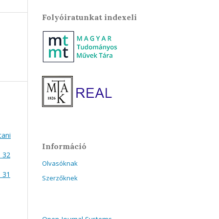
Folyóiratunkat indexeli
tani
Információ
. 32
Olvasóknak
. 31
Szerzőknek