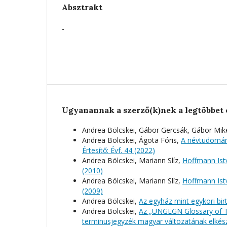
Absztrakt
-
Ugyanannak a szerző(k)nek a legtöbbet 
Andrea Bölcskei, Gábor Gercsák, Gábor Mik
Andrea Bölcskei, Ágota Fóris,
A névtudomány
Értesítő: Évf. 44 (2022)
Andrea Bölcskei, Mariann Slíz,
Hoffmann Istv
(2010)
Andrea Bölcskei, Mariann Slíz,
Hoffmann Istv
(2009)
Andrea Bölcskei,
Az egyház mint egykori bi
Andrea Bölcskei,
Az „UNGEGN Glossary of T
terminusjegyzék magyar változatának elkés