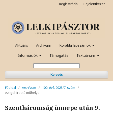
Regisztráció
Bejelentkezés
Aktuális
Archívum
Korábbi lapszámok
Információk
Támogatás
Textuárium
Keresés
Főoldal
/
Archívum
/
100. évf. 2025/7. szám
/
Az igehirdető műhelye
Szentháromság ünnepe után 9.