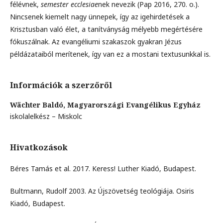
félévnek,
semester ecclesiae
nek nevezik (Pap 2016, 270. o.).
Nincsenek kiemelt nagy ünnepek, így az igehirdetések a
Krisztusban való élet, a tanítványság mélyebb megértésére
fókuszálnak. Az evangéliumi szakaszok gyakran Jézus
példázataiból merítenek, így van ez a mostani textusunkkal is.
Információk a szerzőről
Wächter Baldó,
Magyarországi Evangélikus Egyház
iskolalelkész – Miskolc
Hivatkozások
Béres Tamás et al. 2017. Keress! Luther Kiadó, Budapest.
Bultmann, Rudolf 2003. Az Újszövetség teológiája. Osiris
Kiadó, Budapest.