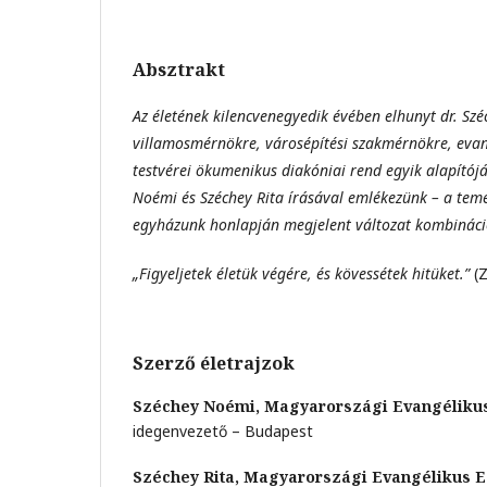
Absztrakt
Az életének kilencvenegyedik évében elhunyt dr. Szé
villamosmérnökre, városépítési szakmérnökre, evang
testvérei ökumenikus diakóniai rend egyik alapítój
Noémi és Széchey Rita írásával emlékezünk – a teme
egyházunk honlapján megjelent
változat kombináci
„Figyeljetek életük végére, és kövessétek hitüket.”
(Z
Szerző életrajzok
Széchey Noémi,
Magyarországi Evangéliku
idegenvezető – Budapest
Széchey Rita,
Magyarországi Evangélikus 