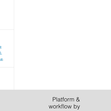
e
l-
se
.