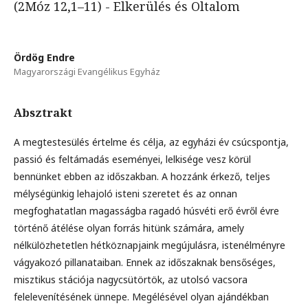
(2Móz 12,1–11) - Elkerülés és Oltalom
Ördög Endre
Magyarországi Evangélikus Egyház
Absztrakt
A megtestesülés értelme és célja, az egyházi év csúcspontja,
passió és feltámadás eseményei, lelkisége vesz körül
bennünket ebben az időszakban. A hozzánk érkező, teljes
mélységünkig lehajoló isteni szeretet és az onnan
megfoghatatlan magasságba ragadó húsvéti erő évről évre
történő átélése olyan forrás hitünk számára, amely
nélkülözhetetlen hétköznapjaink megújulásra, istenélményre
vágyakozó pillanataiban. Ennek az időszaknak bensőséges,
misztikus stációja nagycsütörtök, az utolsó vacsora
felelevenítésének ünnepe. Megélésével olyan ajándékban