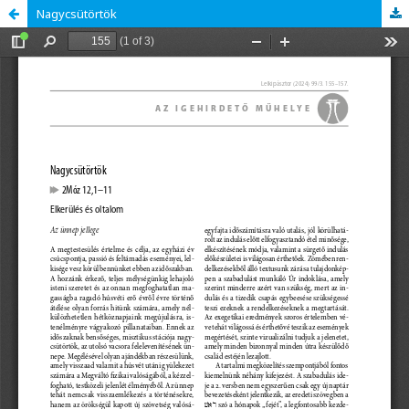
Nagycsütörtök