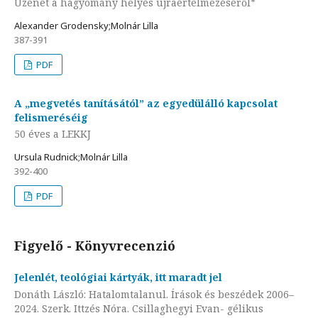
Üzenet a hagyomány helyes újraértelmezéséről*
Alexander Grodensky;Molnár Lilla
387-391
PDF
A „megvetés tanításától” az egyedülálló kapcsolat
felismeréséig
50 éves a LEKKJ
Ursula Rudnick;Molnár Lilla
392-400
PDF
Figyelő - Könyvrecenzió
Jelenlét, teológiai kártyák, itt maradt jel
Donáth László: Hatalomtalanul. Írások és beszédek 2006–
2024. Szerk. Ittzés Nóra. Csillaghegyi Evan- gélikus