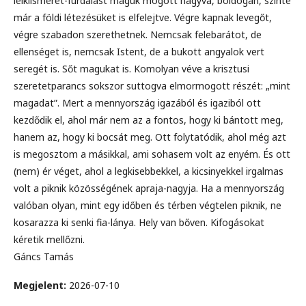
lelkiismeret-furdalást maguk mögött hagyva, boldogan, szinte
már a földi létezésüket is elfelejtve. Végre kapnak levegőt,
végre szabadon szerethetnek. Nemcsak felebarátot, de
ellenséget is, nemcsak Istent, de a bukott angyalok vert
seregét is. Sőt magukat is. Komolyan véve a krisztusi
szeretetparancs sokszor suttogva elmormogott részét: „mint
magadat”. Mert a mennyország igazából és igaziból ott
kezdődik el, ahol már nem az a fontos, hogy ki bántott meg,
hanem az, hogy ki bocsát meg. Ott folytatódik, ahol még azt
is megosztom a másikkal, ami sohasem volt az enyém. És ott
(nem) ér véget, ahol a legkisebbekkel, a kicsinyekkel irgalmas
volt a piknik közösségének apraja-nagyja. Ha a mennyország
valóban olyan, mint egy időben és térben végtelen piknik, ne
kosarazza ki senki fia-lánya. Hely van bőven. Kifogásokat
kéretik mellőzni.
Gáncs Tamás
Megjelent:
2026-07-10