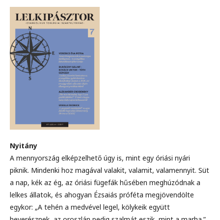
Nyitány
A mennyország elképzelhető úgy is, mint egy óriási nyári
piknik. Mindenki hoz magával valakit, valamit, valamennyit. Süt
a nap, kék az ég, az óriási fügefák hűsében meghúzódnak a
lelkes állatok, és ahogyan Ézsaiás próféta megjövendölte
egykor: „A tehén a medvével legel, kölykeik együtt
heverésznek, az oroszlán pedig szalmát eszik, mint a marha.”