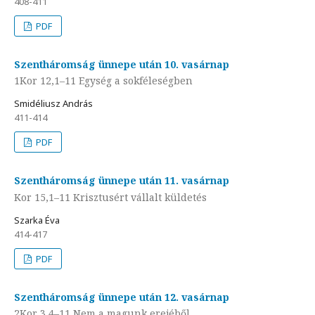
408-411
PDF
Szentháromság ünnepe után 10. vasárnap
1Kor 12,1–11 Egység a sokféleségben
Smidéliusz András
411-414
PDF
Szentháromság ünnepe után 11. vasárnap
Kor 15,1–11 Krisztusért vállalt küldetés
Szarka Éva
414-417
PDF
Szentháromság ünnepe után 12. vasárnap
2Kor 3,4–11 Nem a magunk erejéből