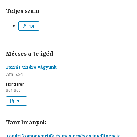
Teljes szám
PDF
Mécses a te igéd
Forrás vizére vágyunk
Ám 5,24
Honti Irén
361-362
PDF
Tanulmányok
Tanári kompetenciák és mesterséges intelligencia