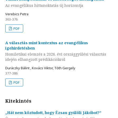
Az evangélikus hittanoktatás új horizontja
Verebics Petra
363-376
PDF
A választás mint kontextus az evangélikus
igehirdetésben
Homiletikai elemzés a 2026. évi országgyűlési választás
idején elhangzott prédikációkról
Duráczky Bálint , Kovács Viktor, Tóth Gergely
377-386
PDF
Kitekintés
„Hát nem köztudott, hogy Ézsau gyűlöli Jákóbot?”