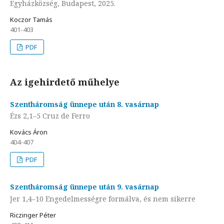
Egyházközség, Budapest, 2025.
Koczor Tamás
401-403
PDF
Az igehirdető műhelye
Szentháromság ünnepe után 8. vasárnap
Ézs 2,1–5 Cruz de Ferro
Kovács Áron
404-407
PDF
Szentháromság ünnepe után 9. vasárnap
Jer 1,4–10 Engedelmességre formálva, és nem sikerre
Riczinger Péter