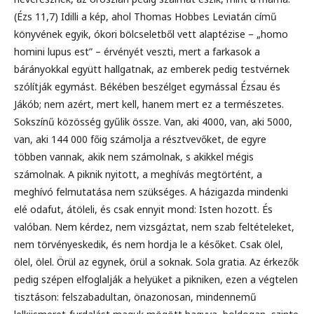
(Ézs 11,7) Idilli a kép, ahol Thomas Hobbes Leviatán című
könyvének egyik, ókori bölcseletből vett alaptézise – „homo
homini lupus est” – érvényét veszti, mert a farkasok a
bárányokkal együtt hallgatnak, az emberek pedig testvérnek
szólítják egymást. Békében beszélget egymással Ézsau és
Jákób; nem azért, mert kell, hanem mert ez a természetes.
Sokszínű közösség gyűlik össze. Van, aki 4000, van, aki 5000,
van, aki 144 000 főig számolja a résztvevőket, de egyre
többen vannak, akik nem számolnak, s akikkel mégis
számolnak. A piknik nyitott, a meghívás megtörtént, a
meghívó felmutatása nem szükséges. A házigazda mindenki
elé odafut, átöleli, és csak ennyit mond: Isten hozott. És
valóban. Nem kérdez, nem vizsgáztat, nem szab feltételeket,
nem törvényeskedik, és nem hordja le a későket. Csak ölel,
ölel, ölel. Örül az egynek, örül a soknak. Sola gratia. Az érkezők
pedig szépen elfoglalják a helyüket a pikniken, ezen a végtelen
tisztáson: felszabadultan, önazonosan, mindennemű