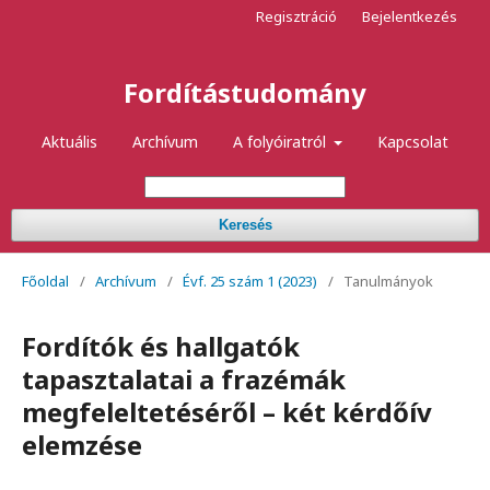
Regisztráció
Bejelentkezés
Fordítástudomány
Aktuális
Archívum
A folyóiratról
Kapcsolat
Keresés
Főoldal
/
Archívum
/
Évf. 25 szám 1 (2023)
/
Tanulmányok
Fordítók és hallgatók
tapasztalatai a frazémák
megfeleltetéséről – két kérdőív
elemzése