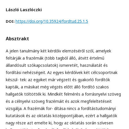
László Laszlóczki
https://doi.org/10.35924/fordtud.25.1.5
DOI:
Absztrakt
A jelen tanulmány két kérdőív elemzéséről szól, amelyek
feltárják a frazémák (több tagból álló, átvitt értelmű
állandósult szókapcsolatok) ismeretét, használatát és
fordítási nehézségeit. Az egyes kérdőívek két célcsoportnak
készül- tek: az egyiket már végzett és gyakorló fordítók
kapták, a másikat még végzés előtt álló fordító szakos
hallgatók töltötték ki. Mindkét felmérés a forrásnyelvi szöveg
és a célnyelvi szöveg frazémáit és azok megfeleltetéseit
vizsgálja. A frazémák for- dítása nincs a fordítástudományi
kutatások és az oktatás középpontjában, ezért a hallgatók
nagy része azt emelte ki, hogy az oktatás során szívesen