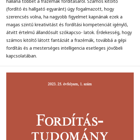
hallana többet a frazémák fordításáról. Számos kitöltő
(fordító és hallgató egyaránt) úgy fogalmazott, hogy
szerencsés volna, ha nagyobb figyelmet kapnának ezek a
magas szintű kreativitást és fordítási kompetenciát igénylő,
átvitt értelmű állandósult szókapcso- latok. Érdekesség, hogy
számos kitöltő látott fantáziát a frazémák, továbbá a gépi
fordítás és a mesterséges intelligencia esetleges jövőbeli
kapcsolatában.