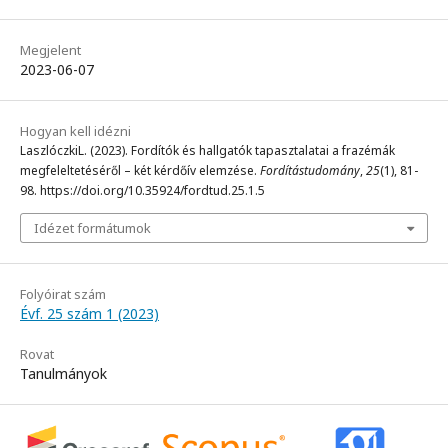
Megjelent
2023-06-07
Hogyan kell idézni
LaszlóczkiL. (2023). Fordítók és hallgatók tapasztalatai a frazémák
megfeleltetéséről – két kérdőív elemzése.
Fordítástudomány
,
25
(1), 81-
98. https://doi.org/10.35924/fordtud.25.1.5
Idézet formátumok
Folyóirat szám
Évf. 25 szám 1 (2023)
Rovat
Tanulmányok