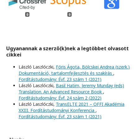
0
0
Ugyanannak a szerző(k)nek a legtöbbet olvasott
cikkei
László Laszlóczki,
Fóris Ágota, Bölcskei Andrea (szerk.)
Dokumentáció, tartalomfejlesztés és szakírás
,
Fordítástudomány: Évf. 23 szám 1 (2021)
László Laszlóczki,
Basil Hatim, Jeremy Munday (eds)
Translation. An Advanced Resource Book
,
Fordítástudomány: Évf. 24 szám 2 (2022)
László Laszlóczki,
TransELTE 2021 – OFFI Akadémia
XXIII. Fordítástudományi Konferencia
,
Fordítástudomány: Évf. 23 szám 1 (2021)