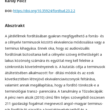
Károly Polcz
https://doi.org/10.35924/fordtud.23.2.2
DOI:
Absztrakt
A játékfilmek fordításában gyakran megfigyelhető a forrás- és
a célnyelvi terminusok közötti ekvivalencia módosulása vagy a
terminus kihagyása. Ennek oka, hogy az audiovizuális
fordítónak biztosítania kell a célnyelvi szöveg érthetőségét a
laikus közönség számára és egyúttal meg kell felelnie a
szinkronitás követelményeinek is. A kutatás célja a terminusok
átültetésében alkalmazott for- dítási módok és az ezek
következtében létrejövő ekvivalenciaviszonyok feltárása,
valamint annak megállapítása, hogy a fordító törekszik-e a
terminológiai transz- parenciára. A tanulmány a Tőzsdecápák:
A pénz nem alszik (2010) című film teljes szövegéből összesen
211 gazdasági fogalmat megnevező angol–magyar terminus-
pár fordítását vizsgálja a kontaktnyelvészetből és a