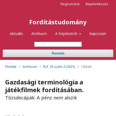
Regisztráció
Bejelentkezés
Fordítástudomány
Aktuális
Archívum
A folyóiratról
Kapcsolat
Keresés
Főoldal
/
Archívum
/
Évf. 23 szám 2 (2021)
/
Cikkek
Gazdasági terminológia a
játékfilmek fordításában.
Tőzsdecápák: A pénz nem alszik