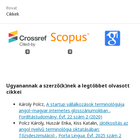
Rovat
Cikkek
0
0
Ugyanannak a szerző(k)nek a legtöbbet olvasott
cikkei
Károly Polcz,
A startup vállalkozások terminológiája
angol–magyar internetes glosszáriumokban
,
Fordítástudomány: Évf. 22 szám 2 (2020)
Polcz Károly, Huszár Erika, Kiss Katalin,
Játékosítás az
angol nyelvű terminológia oktatásában:
Tőzsdeszimuláció
,
Porta Lingua: Évf. 2025 szám 2