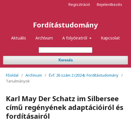
Regisztráció
Bejelentkezés
Fordítástudomány
Aktuális
Archívum
A folyóiratról
Kapcsolat
Keresés
Főoldal
/
Archívum
/
Évf. 26 szám 2 (2024): Fordítástudomány
/
Tanulmányok
Karl May Der Schatz im Silbersee
című regényének adaptációiról és
fordításairól