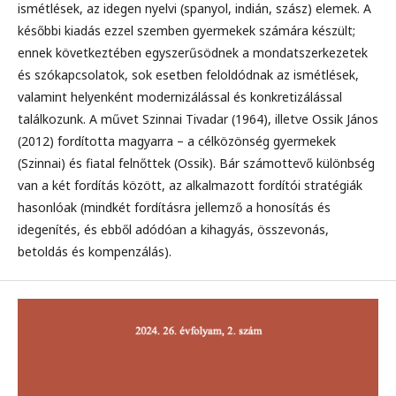
ismétlések, az idegen nyelvi (spanyol, indián, szász) elemek. A
későbbi kiadás ezzel szemben gyermekek számára készült;
ennek következtében egyszerűsödnek a mondatszerkezetek
és szókapcsolatok, sok esetben feloldódnak az ismétlések,
valamint helyenként modernizálással és konkretizálással
találkozunk. A művet Szinnai Tivadar (1964), illetve Ossik János
(2012) fordította magyarra – a célközönség gyermekek
(Szinnai) és fiatal felnőttek (Ossik). Bár számottevő különbség
van a két fordítás között, az alkalmazott fordítói stratégiák
hasonlóak (mindkét fordításra jellemző a honosítás és
idegenítés, és ebből adódóan a kihagyás, összevonás,
betoldás és kompenzálás).