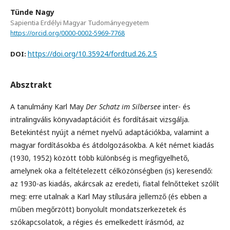
Tünde Nagy
Sapientia Erdélyi Magyar Tudományegyetem
https://orcid.org/0000-0002-5969-7768
https://doi.org/10.35924/fordtud.26.2.5
DOI:
Absztrakt
A tanulmány Karl May
Der Schatz im Silbersee
inter- és
intralingvális könyvadaptációit és fordításait vizsgálja.
Betekintést nyújt a német nyelvű adaptációkba, valamint a
magyar fordításokba és átdolgozásokba. A két német kiadás
(1930, 1952) között több különbség is megfigyelhető,
amelynek oka a feltételezett célközönségben (is) keresendő:
az 1930-as kiadás, akárcsak az eredeti, fiatal felnőtteket szólít
meg: erre utalnak a Karl May stílusára jellemző (és ebben a
műben megőrzött) bonyolult mondatszerkezetek és
szókapcsolatok, a régies és emelkedett írásmód, az